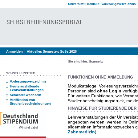
Universität
|
Kontakt
|
Vorlesungsverzeichnis
Anmelden
Aktuelles Semester:
SoSe 2026
Sie sind hier:
Startseite
SCHNELLEINSTIEG
FUNKTIONEN OHNE ANMELDUNG
Vorlesungsverzeichnis
Modulkataloge, Vorlesungsverzeich
Heute ausfallende
Lehrveranstaltungen
Personen sind
ohne Login
verfügb
Semester wechseln
Für weitere Funktionen, wie Verans
Verifikation von
Studienbescheinigungsdruck, melden 
Studienbescheinigungen
HINWEISE FÜR STUDIERENDE DER 
Lehrveranstaltungen der Universität
angeboten werden, werden im Onlin
allgemeinen Informationszwecken ge
Zahnmedizin
).