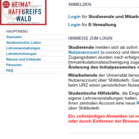
ANMELDEN
Login
für
Studierende und Mitarb
Login
für
E-Verwaltung
HAUPTMENÜ
Startseite
HINWEISE ZUM LOGIN
Studentisches Leben
Studierende
melden sich ab sofort
Lehrveranstaltungen
Nutzeraccount
(s-xxxxxx) und dem
Lehreinrichtungen
Zugangsdaten wurden nach erfolgrei
Räume und Gebäude
Immatrikulationsbescheinigung zuges
Personen
Änderung des Initialpasswortes
i
FAQ
Mitarbeitende
der Universität benut
Nutzeraccount über Shibboleth. Ga
beim URZ einen persönlichen Nutz
Studentische Hilfskräfte
, die Ein
eigene Lehrveranstaltungen halten
ihren zentralen Account eine neue
über Shibboleth.
Ein vollständiges Abmelden ist 
oder durch Entfernen der Browse