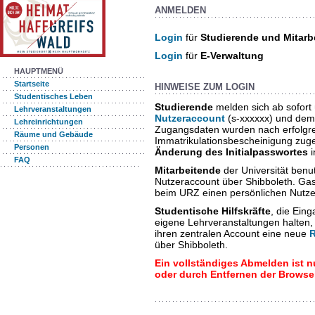
ANMELDEN
Login
für
Studierende und Mitarb
Login
für
E-Verwaltung
HAUPTMENÜ
Startseite
HINWEISE ZUM LOGIN
Studentisches Leben
Studierende
melden sich ab sofort
Lehrveranstaltungen
Nutzeraccount
(s-xxxxxx) und dem
Lehreinrichtungen
Zugangsdaten wurden nach erfolgrei
Räume und Gebäude
Immatrikulationsbescheinigung zuges
Personen
Änderung des Initialpasswortes
i
FAQ
Mitarbeitende
der Universität benut
Nutzeraccount über Shibboleth. Ga
beim URZ einen persönlichen Nutz
Studentische Hilfskräfte
, die Ein
eigene Lehrveranstaltungen halten
ihren zentralen Account eine neue
über Shibboleth.
Ein vollständiges Abmelden ist 
oder durch Entfernen der Browse