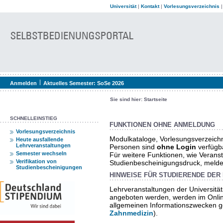
Universität
|
Kontakt
|
Vorlesungsverzeichnis
Anmelden
Aktuelles Semester:
SoSe 2026
Sie sind hier:
Startseite
SCHNELLEINSTIEG
FUNKTIONEN OHNE ANMELDUNG
Vorlesungsverzeichnis
Modulkataloge, Vorlesungsverzeich
Heute ausfallende
Lehrveranstaltungen
Personen sind
ohne Login
verfügb
Semester wechseln
Für weitere Funktionen, wie Verans
Verifikation von
Studienbescheinigungsdruck, melden 
Studienbescheinigungen
HINWEISE FÜR STUDIERENDE DER 
Lehrveranstaltungen der Universität
angeboten werden, werden im Onlin
allgemeinen Informationszwecken ge
Zahnmedizin
).