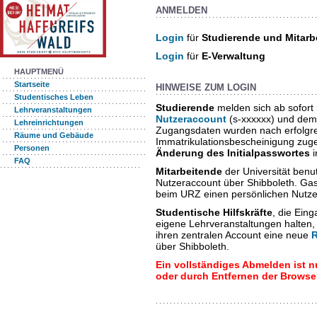
ANMELDEN
Login
für
Studierende und Mitarb
Login
für
E-Verwaltung
HAUPTMENÜ
Startseite
HINWEISE ZUM LOGIN
Studentisches Leben
Studierende
melden sich ab sofort
Lehrveranstaltungen
Nutzeraccount
(s-xxxxxx) und dem
Lehreinrichtungen
Zugangsdaten wurden nach erfolgrei
Räume und Gebäude
Immatrikulationsbescheinigung zuges
Personen
Änderung des Initialpasswortes
i
FAQ
Mitarbeitende
der Universität benut
Nutzeraccount über Shibboleth. Ga
beim URZ einen persönlichen Nutz
Studentische Hilfskräfte
, die Ein
eigene Lehrveranstaltungen halten
ihren zentralen Account eine neue
über Shibboleth.
Ein vollständiges Abmelden ist 
oder durch Entfernen der Browse