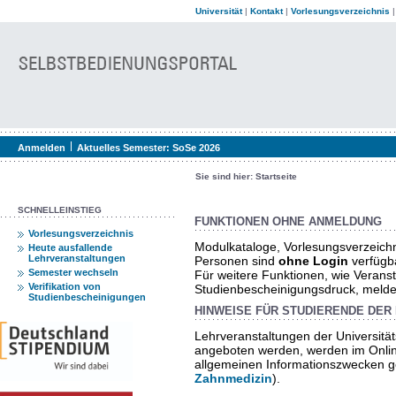
Universität
|
Kontakt
|
Vorlesungsverzeichnis
Anmelden
Aktuelles Semester:
SoSe 2026
Sie sind hier:
Startseite
SCHNELLEINSTIEG
FUNKTIONEN OHNE ANMELDUNG
Vorlesungsverzeichnis
Modulkataloge, Vorlesungsverzeich
Heute ausfallende
Lehrveranstaltungen
Personen sind
ohne Login
verfügb
Semester wechseln
Für weitere Funktionen, wie Verans
Verifikation von
Studienbescheinigungsdruck, melden 
Studienbescheinigungen
HINWEISE FÜR STUDIERENDE DER 
Lehrveranstaltungen der Universität
angeboten werden, werden im Onlin
allgemeinen Informationszwecken ge
Zahnmedizin
).