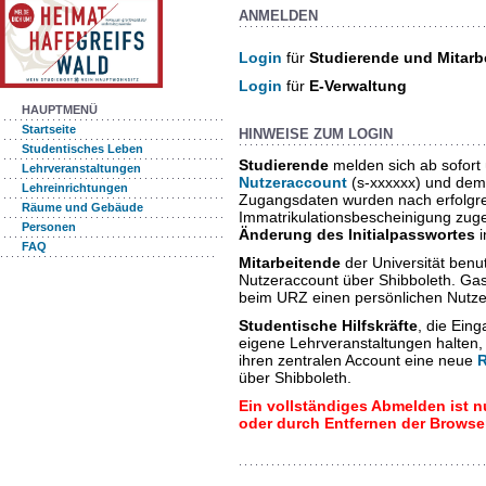
ANMELDEN
Login
für
Studierende und Mitarb
Login
für
E-Verwaltung
HAUPTMENÜ
Startseite
HINWEISE ZUM LOGIN
Studentisches Leben
Studierende
melden sich ab sofort
Lehrveranstaltungen
Nutzeraccount
(s-xxxxxx) und dem
Lehreinrichtungen
Zugangsdaten wurden nach erfolgrei
Räume und Gebäude
Immatrikulationsbescheinigung zuges
Personen
Änderung des Initialpasswortes
i
FAQ
Mitarbeitende
der Universität benut
Nutzeraccount über Shibboleth. Ga
beim URZ einen persönlichen Nutz
Studentische Hilfskräfte
, die Ein
eigene Lehrveranstaltungen halten
ihren zentralen Account eine neue
über Shibboleth.
Ein vollständiges Abmelden ist 
oder durch Entfernen der Browse