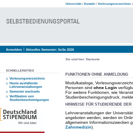
Universität
|
Kontakt
|
Vorlesungsverzeichnis
Anmelden
Aktuelles Semester:
SoSe 2026
Sie sind hier:
Startseite
SCHNELLEINSTIEG
FUNKTIONEN OHNE ANMELDUNG
Vorlesungsverzeichnis
Modulkataloge, Vorlesungsverzeich
Heute ausfallende
Lehrveranstaltungen
Personen sind
ohne Login
verfügb
Semester wechseln
Für weitere Funktionen, wie Verans
Verifikation von
Studienbescheinigungsdruck, melden 
Studienbescheinigungen
HINWEISE FÜR STUDIERENDE DER 
Lehrveranstaltungen der Universität
angeboten werden, werden im Onlin
allgemeinen Informationszwecken ge
Zahnmedizin
).