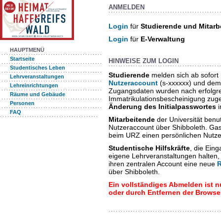
ANMELDEN
Login
für
Studierende und Mitarb
Login
für
E-Verwaltung
HAUPTMENÜ
Startseite
HINWEISE ZUM LOGIN
Studentisches Leben
Studierende
melden sich ab sofort
Lehrveranstaltungen
Nutzeraccount
(s-xxxxxx) und dem
Lehreinrichtungen
Zugangsdaten wurden nach erfolgrei
Räume und Gebäude
Immatrikulationsbescheinigung zuges
Personen
Änderung des Initialpasswortes
i
FAQ
Mitarbeitende
der Universität benut
Nutzeraccount über Shibboleth. Ga
beim URZ einen persönlichen Nutz
Studentische Hilfskräfte
, die Ein
eigene Lehrveranstaltungen halten
ihren zentralen Account eine neue
über Shibboleth.
Ein vollständiges Abmelden ist 
oder durch Entfernen der Browse