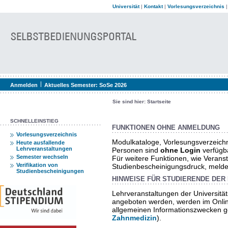
Universität
|
Kontakt
|
Vorlesungsverzeichnis
Anmelden
Aktuelles Semester:
SoSe 2026
Sie sind hier:
Startseite
SCHNELLEINSTIEG
FUNKTIONEN OHNE ANMELDUNG
Vorlesungsverzeichnis
Modulkataloge, Vorlesungsverzeich
Heute ausfallende
Lehrveranstaltungen
Personen sind
ohne Login
verfügb
Semester wechseln
Für weitere Funktionen, wie Verans
Verifikation von
Studienbescheinigungsdruck, melden 
Studienbescheinigungen
HINWEISE FÜR STUDIERENDE DER 
Lehrveranstaltungen der Universität
angeboten werden, werden im Onlin
allgemeinen Informationszwecken ge
Zahnmedizin
).