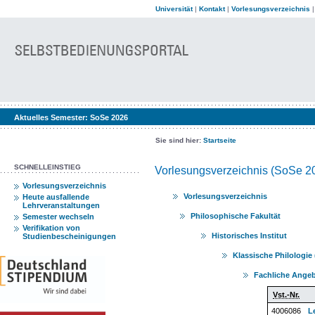
Universität
|
Kontakt
|
Vorlesungsverzeichnis
Aktuelles Semester:
SoSe 2026
Sie sind hier:
Startseite
SCHNELLEINSTIEG
Vorlesungsverzeichnis (SoSe 2
Vorlesungsverzeichnis
Vorlesungsverzeichnis
Heute ausfallende
Lehrveranstaltungen
Philosophische Fakultät
Semester wechseln
Verifikation von
Historisches Institut
Studienbescheinigungen
Klassische Philologie (
Fachliche Angeb
Vst.-Nr.
4006086
L