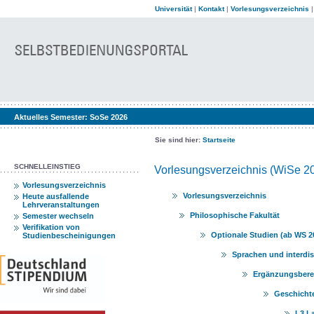
Universität
|
Kontakt
|
Vorlesungsverzeichnis
Aktuelles Semester:
SoSe 2026
Sie sind hier:
Startseite
SCHNELLEINSTIEG
Vorlesungsverzeichnis (WiSe 2
Vorlesungsverzeichnis
Vorlesungsverzeichnis
Heute ausfallende
Lehrveranstaltungen
Philosophische Fakultät
Semester wechseln
Verifikation von
Optionale Studien (ab WS 2
Studienbescheinigungen
Sprachen und interdi
Ergänzungsberei
Geschicht
L3 L