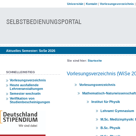
Universität
|
Kontakt
|
Vorlesungsverzeichnis
Aktuelles Semester:
SoSe 2026
Sie sind hier:
Startseite
SCHNELLEINSTIEG
Vorlesungsverzeichnis (WiSe 2
Vorlesungsverzeichnis
Vorlesungsverzeichnis
Heute ausfallende
Lehrveranstaltungen
Mathematisch-Naturwissenschaftl
Semester wechseln
Verifikation von
Institut für Physik
Studienbescheinigungen
Lehramt Gymnasium
M.Sc. Medizinphysik:
B.Sc. Physik