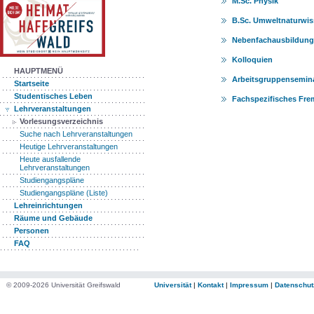
M.Sc. Physik
B.Sc. Umweltnaturwi
Nebenfachausbildun
Kolloquien
HAUPTMENÜ
Arbeitsgruppensemin
Startseite
Studentisches Leben
Fachspezifisches Fr
Lehrveranstaltungen
Vorlesungsverzeichnis
Suche nach Lehrveranstaltungen
Heutige Lehrveranstaltungen
Heute ausfallende
Lehrveranstaltungen
Studiengangspläne
Studiengangspläne (Liste)
Lehreinrichtungen
Räume und Gebäude
Personen
FAQ
© 2009-2026 Universität Greifswald
Universität
|
Kontakt
|
Impressum
|
Datenschut