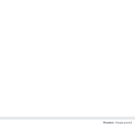
Knoten:
hisqis-prod1