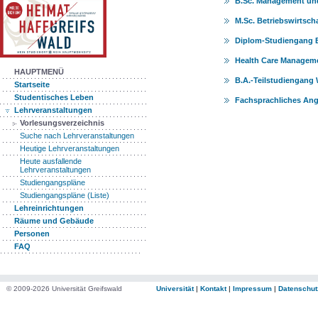
B.Sc. Management un
M.Sc. Betriebswirtsch
Diplom-Studiengang
Health Care Manageme
HAUPTMENÜ
B.A.-Teilstudiengang 
Startseite
Studentisches Leben
Fachsprachliches Ang
Lehrveranstaltungen
Vorlesungsverzeichnis
Suche nach Lehrveranstaltungen
Heutige Lehrveranstaltungen
Heute ausfallende
Lehrveranstaltungen
Studiengangspläne
Studiengangspläne (Liste)
Lehreinrichtungen
Räume und Gebäude
Personen
FAQ
© 2009-2026 Universität Greifswald
Universität
|
Kontakt
|
Impressum
|
Datenschut