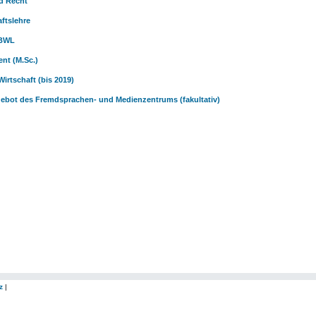
d Recht
aftslehre
 BWL
nt (M.Sc.)
Wirtschaft (bis 2019)
ebot des Fremdsprachen- und Medienzentrums (fakultativ)
z
|