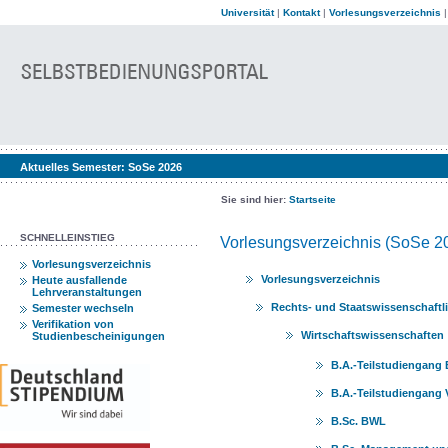
Universität
|
Kontakt
|
Vorlesungsverzeichnis
Aktuelles Semester:
SoSe 2026
Sie sind hier:
Startseite
SCHNELLEINSTIEG
Vorlesungsverzeichnis (SoSe 2
Vorlesungsverzeichnis
Vorlesungsverzeichnis
Heute ausfallende
Lehrveranstaltungen
Rechts- und Staatswissenschaftl
Semester wechseln
Verifikation von
Wirtschaftswissenschaften
Studienbescheinigungen
B.A.-Teilstudiengang 
B.A.-Teilstudiengang 
B.Sc. BWL