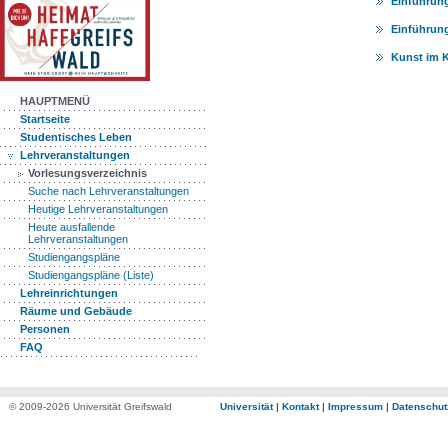
Einführung
Einführung
Kunst im 
HAUPTMENÜ
Startseite
Studentisches Leben
Lehrveranstaltungen
Vorlesungsverzeichnis
Suche nach Lehrveranstaltungen
Heutige Lehrveranstaltungen
Heute ausfallende
Lehrveranstaltungen
Studiengangspläne
Studiengangspläne (Liste)
Lehreinrichtungen
Räume und Gebäude
Personen
FAQ
© 2009-2026 Universität Greifswald
Universität
|
Kontakt
|
Impressum
|
Datenschut