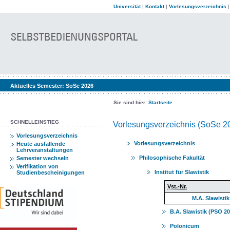
Universität
|
Kontakt
|
Vorlesungsverzeichnis
Aktuelles Semester:
SoSe 2026
Sie sind hier:
Startseite
SCHNELLEINSTIEG
Vorlesungsverzeichnis (SoSe 2
Vorlesungsverzeichnis
Vorlesungsverzeichnis
Heute ausfallende
Lehrveranstaltungen
Philosophische Fakultät
Semester wechseln
Verifikation von
Institut für Slawistik
Studienbescheinigungen
Vst.-Nr.
M.A. Slawistik
B.A. Slawistik (PSO 2
Polonicum