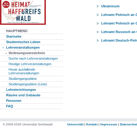
Ukrainicum
Lehramt Polnisch an
Lehramt Polnisch an
HAUPTMENÜ
Lehramt Russisch an
Startseite
Lehramt Deutsch-Poln
Studentisches Leben
Lehrveranstaltungen
Vorlesungsverzeichnis
Suche nach Lehrveranstaltungen
Heutige Lehrveranstaltungen
Heute ausfallende
Lehrveranstaltungen
Studiengangspläne
Studiengangspläne (Liste)
Lehreinrichtungen
Räume und Gebäude
Personen
FAQ
© 2009-2026 Universität Greifswald
Universität
|
Kontakt
|
Impressum
|
Datenschut