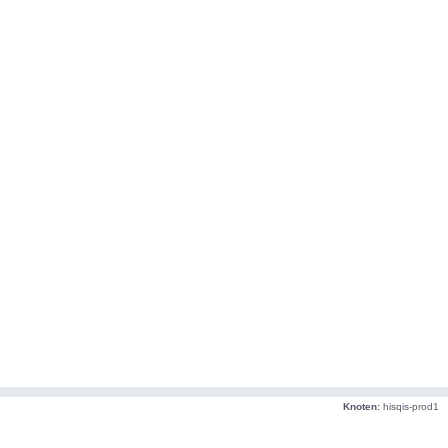
Knoten:
hisqis-prod1