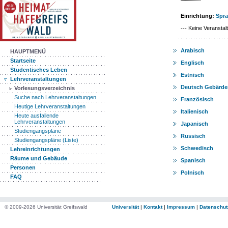
Einrichtung:
Spr
--- Keine Veranstal
Arabisch
HAUPTMENÜ
Startseite
Englisch
Studentisches Leben
Estnisch
Lehrveranstaltungen
Deutsch Gebärd
Vorlesungsverzeichnis
Suche nach Lehrveranstaltungen
Französisch
Heutige Lehrveranstaltungen
Italienisch
Heute ausfallende
Lehrveranstaltungen
Japanisch
Studiengangspläne
Russisch
Studiengangspläne (Liste)
Schwedisch
Lehreinrichtungen
Räume und Gebäude
Spanisch
Personen
Polnisch
FAQ
© 2009-2026 Universität Greifswald
Universität
|
Kontakt
|
Impressum
|
Datenschut