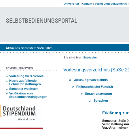
Universität
|
Kontakt
|
Vorlesungsverzeichnis
Aktuelles Semester:
SoSe 2026
Sie sind hier:
Startseite
SCHNELLEINSTIEG
Vorlesungsverzeichnis (SoSe 2
Vorlesungsverzeichnis
Vorlesungsverzeichnis
Heute ausfallende
Lehrveranstaltungen
Philosophische Fakultät
Semester wechseln
Verifikation von
Sprachenzentrum
Studienbescheinigungen
Sprachen
Erklärung zur
Semester:
SoSe 2
Veranstaltungsn
Vst.-Art
:
Infoblock