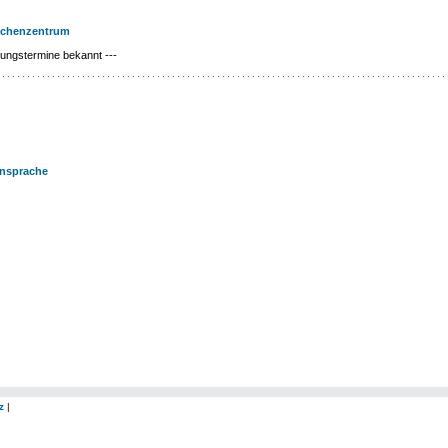
achenzentrum
tungstermine bekannt ---
ensprache
z
|