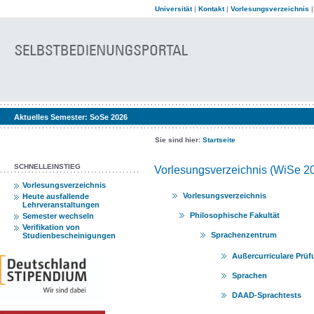
Universität
|
Kontakt
|
Vorlesungsverzeichnis
Aktuelles Semester:
SoSe 2026
Sie sind hier:
Startseite
SCHNELLEINSTIEG
Vorlesungsverzeichnis (WiSe 2
Vorlesungsverzeichnis
Vorlesungsverzeichnis
Heute ausfallende
Lehrveranstaltungen
Philosophische Fakultät
Semester wechseln
Verifikation von
Sprachenzentrum
Studienbescheinigungen
Außercurriculare Prüf
Sprachen
DAAD-Sprachtests