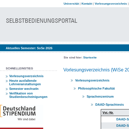
Universität
|
Kontakt
|
Vorlesungsverzeichnis
Aktuelles Semester:
SoSe 2026
Sie sind hier:
Startseite
SCHNELLEINSTIEG
Vorlesungsverzeichnis (WiSe 2
Vorlesungsverzeichnis
Vorlesungsverzeichnis
Heute ausfallende
Lehrveranstaltungen
Philosophische Fakultät
Semester wechseln
Verifikation von
Sprachenzentrum
Studienbescheinigungen
DAAD-Sprachtests
Vst.-Nr.
DAAD-Sp
DAAD-Spr