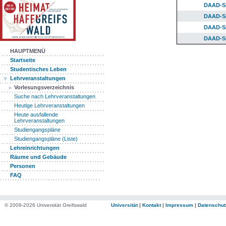
DAAD-Sp
DAAD-Sp
DAAD-Sp
DAAD-Sp
HAUPTMENÜ
Startseite
Studentisches Leben
Lehrveranstaltungen
Vorlesungsverzeichnis
Suche nach Lehrveranstaltungen
Heutige Lehrveranstaltungen
Heute ausfallende
Lehrveranstaltungen
Studiengangspläne
Studiengangspläne (Liste)
Lehreinrichtungen
Räume und Gebäude
Personen
FAQ
© 2009-2026 Universität Greifswald
Universität
|
Kontakt
|
Impressum
|
Datenschut