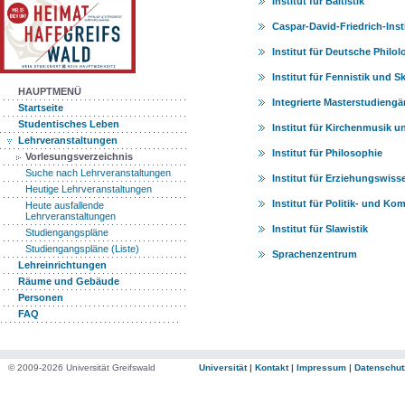
Institut für Baltistik
Caspar-David-Friedrich-Inst
Institut für Deutsche Philol
Institut für Fennistik und S
HAUPTMENÜ
Integrierte Masterstudiengän
Startseite
Studentisches Leben
Institut für Kirchenmusik 
Lehrveranstaltungen
Institut für Philosophie
Vorlesungsverzeichnis
Suche nach Lehrveranstaltungen
Institut für Erziehungswis
Heutige Lehrveranstaltungen
Institut für Politik- und 
Heute ausfallende
Lehrveranstaltungen
Institut für Slawistik
Studiengangspläne
Studiengangspläne (Liste)
Sprachenzentrum
Lehreinrichtungen
Räume und Gebäude
Personen
FAQ
© 2009-2026 Universität Greifswald
Universität
|
Kontakt
|
Impressum
|
Datenschut