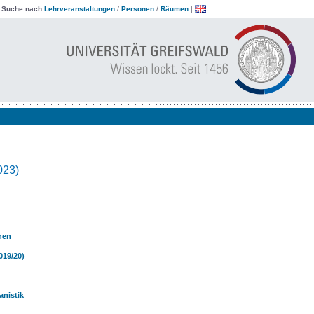
|
Suche nach
Lehrveranstaltungen
/
Personen
/
Räumen
|
023)
rnen
019/20)
kanistik