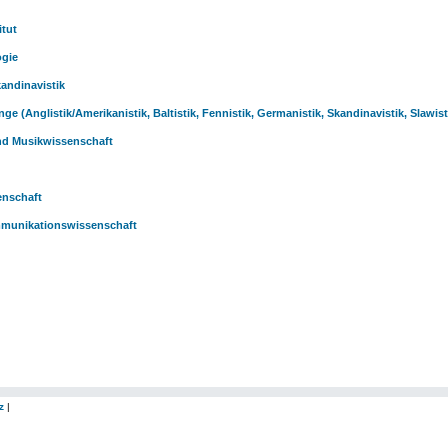
itut
ogie
kandinavistik
ge (Anglistik/Amerikanistik, Baltistik, Fennistik, Germanistik, Skandinavistik, Slawis
und Musikwissenschaft
senschaft
Kommunikationswissenschaft
z
|