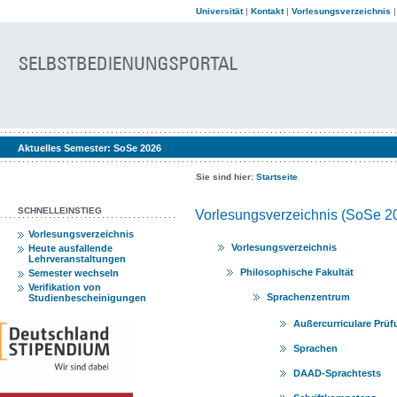
Universität
|
Kontakt
|
Vorlesungsverzeichnis
Aktuelles Semester:
SoSe 2026
Sie sind hier:
Startseite
SCHNELLEINSTIEG
Vorlesungsverzeichnis (SoSe 2
Vorlesungsverzeichnis
Vorlesungsverzeichnis
Heute ausfallende
Lehrveranstaltungen
Philosophische Fakultät
Semester wechseln
Verifikation von
Sprachenzentrum
Studienbescheinigungen
Außercurriculare Prüf
Sprachen
DAAD-Sprachtests