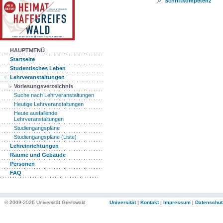
Schriftkompetenz
HAUPTMENÜ
Startseite
Studentisches Leben
Lehrveranstaltungen
Vorlesungsverzeichnis
Suche nach Lehrveranstaltungen
Heutige Lehrveranstaltungen
Heute ausfallende
Lehrveranstaltungen
Studiengangspläne
Studiengangspläne (Liste)
Lehreinrichtungen
Räume und Gebäude
Personen
FAQ
© 2009-2026 Universität Greifswald
Universität
|
Kontakt
|
Impressum
|
Datenschut