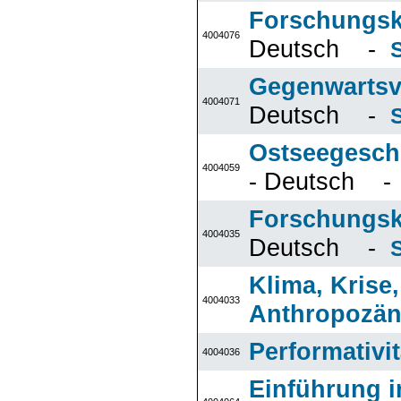
Forschungsk
4004076
Deutsch -
Gegenwartsve
4004071
Deutsch -
Ostseegeschi
4004059
- Deutsch 
Forschungsk
4004035
Deutsch -
Klima, Krise
4004033
Anthropozä
Performativi
4004036
Einführung i