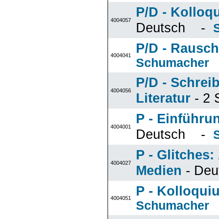
P/D - Kolloq
4004057
Deutsch -
P/D - Rausch
4004041
Schumacher
P/D - Schrei
4004056
Literatur
- 2
P - Einführu
4004001
Deutsch -
P - Glitches:
4004027
Medien
- De
P - Kolloqui
4004051
Schumacher