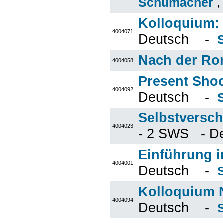
Schumacher
Kolloquium: 
4004071
Deutsch -
Nach der Ro
4004058
Present Shock
4004092
Deutsch -
Selbstversch
4004023
- 2 SWS - 
Einführung i
4004001
Deutsch -
Kolloquium N
4004094
Deutsch -