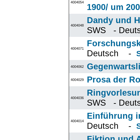
4004054
1900/ um 200
Dandy und Hi
4004048
SWS - Deu
Forschungsk
4004071
Deutsch -
Gegenwartsli
4004062
Prosa der R
4004029
Ringvorlesun
4004036
SWS - Deu
Einführung i
4004014
Deutsch -
Fiktion und