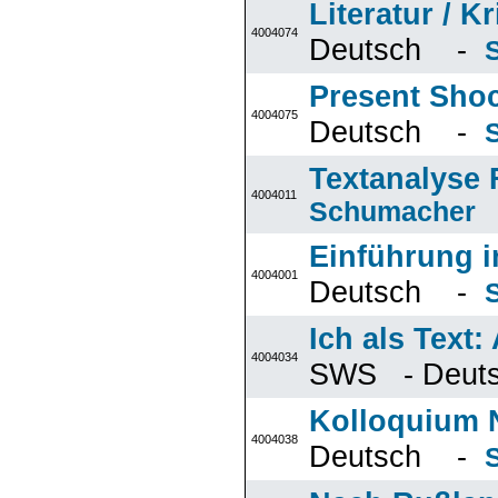
Literatur / K
4004074
Deutsch -
Present Shock
4004075
Deutsch -
Textanalyse
4004011
Schumacher
Einführung i
4004001
Deutsch -
Ich als Text:
4004034
SWS - Deu
Kolloquium N
4004038
Deutsch -