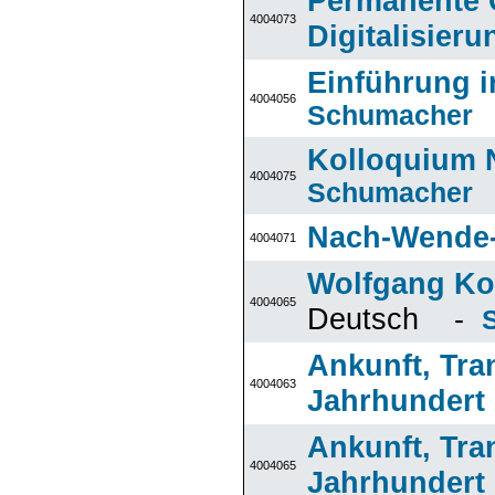
Permanente 
4004073
Digitalisieru
Einführung i
4004056
Schumacher
Kolloquium N
4004075
Schumacher
Nach-Wende-
4004071
Wolfgang Koe
4004065
Deutsch -
Ankunft, Tran
4004063
Jahrhundert
Ankunft, Tran
4004065
Jahrhundert