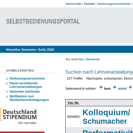
Universität
|
Kontakt
|
Vorlesungsverzeichnis
Aktuelles Semester:
SoSe 2026
Sie sind hier:
Startseite
SCHNELLEINSTIEG
Suchen nach Lehrveranstaltun
Vorlesungsverzeichnis
127 Treffer Nachname: schumacher; Einrichtun
Heute ausfallende
Lehrveranstaltungen
Seitenansicht wählen:
kurz
mittel
Semester wechseln
Verifikation von
Studienbescheinigungen
Vst.-Nr.
Kolloquium/
4004063
Schumacher