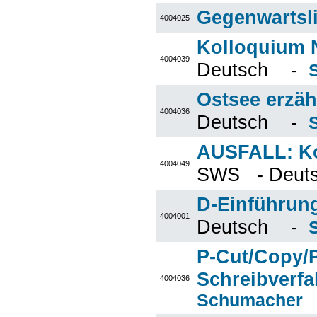
Gegenwartsli
4004025
Kolloquium N
4004039
Deutsch -
Ostsee erzäh
4004036
Deutsch -
AUSFALL: Ko
4004049
SWS - Deu
D-Einführung
4004001
Deutsch -
P-Cut/Copy/P
Schreibverfa
4004036
Schumacher