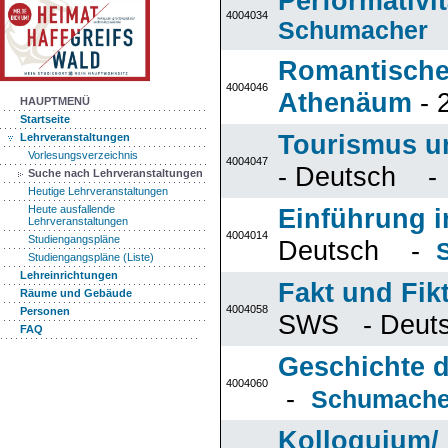
Performativi
4004034
Schumacher
Romantische 
4004046
Athenäum
- 
HAUPTMENÜ
Startseite
Tourismus un
Lehrveranstaltungen
Vorlesungsverzeichnis
4004047
- Deutsch 
Suche nach Lehrveranstaltungen
Heutige Lehrveranstaltungen
Einführung i
Heute ausfallende
Lehrveranstaltungen
4004014
Studiengangspläne
Deutsch -
Studiengangspläne (Liste)
Lehreinrichtungen
Fakt und Fik
Räume und Gebäude
4004058
Personen
SWS - Deu
FAQ
Geschichte d
4004060
-
Schumache
Kolloquium/