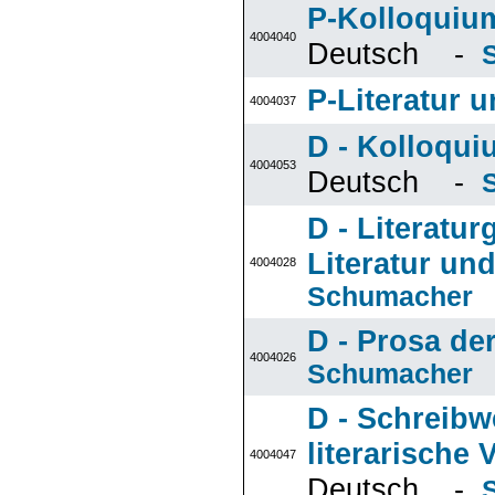
P-Kolloquium
4004040
Deutsch -
P-Literatur u
4004037
D - Kolloqui
4004053
Deutsch -
D - Literatu
Literatur und
4004028
Schumacher
D - Prosa de
4004026
Schumacher
D - Schreibw
literarische
4004047
Deutsch -