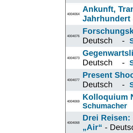
Ankunft, Tran
4004064
Jahrhundert
Forschungsk
4004076
Deutsch -
Gegenwartsli
4004073
Deutsch -
Present Shock
4004077
Deutsch -
Kolloquium N
4004069
Schumacher
Drei Reisen:
4004068
„Air“
- Deut