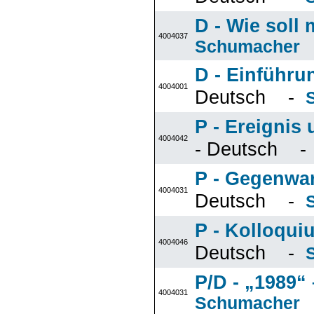
D - Wie soll
4004037
Schumacher
D - Einführu
4004001
Deutsch -
P - Ereignis
4004042
- Deutsch 
P - Gegenwart
4004031
Deutsch -
P - Kolloqui
4004046
Deutsch -
P/D - „1989“ 
4004031
Schumacher