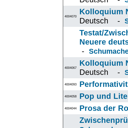
Kolloquium N
4004070
Deutsch -
Testat/Zwisc
Neuere deuts
-
Schumach
Kolloquium N
4004067
Deutsch -
Performativit
4004093
Pop und Lite
4004058
Prosa der R
4004044
Zwischenpr