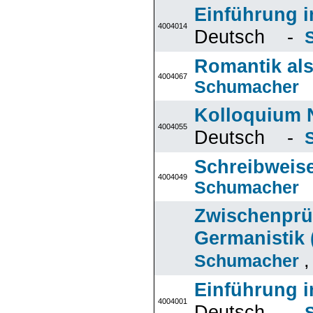
Einführung i
4004014
Deutsch -
Romantik als
4004067
Schumacher
Kolloquium N
4004055
Deutsch -
Schreibweis
4004049
Schumacher
Zwischenprü
Germanistik 
Schumacher
Einführung i
4004001
Deutsch -