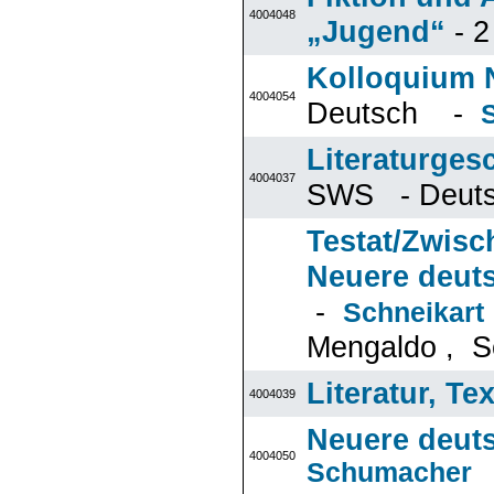
4004048
„Jugend“
- 
Kolloquium N
4004054
Deutsch -
Literaturges
4004037
SWS - Deu
Testat/Zwisc
Neuere deuts
-
Schneikart
Mengaldo , S
Literatur, Te
4004039
Neuere deuts
4004050
Schumacher