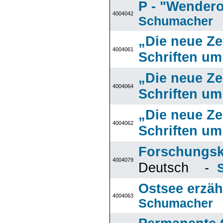
P - "Wender
4004042
Schumacher
„Die neue Zei
4004061
Schriften um
„Die neue Zei
4004064
Schriften um
„Die neue Zei
4004062
Schriften um
Forschungsk
4004079
Deutsch -
Ostsee erzäh
4004063
Schumacher