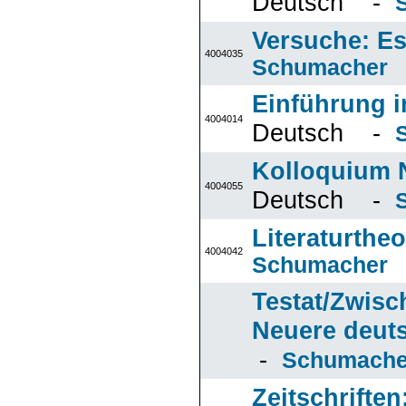
Deutsch -
Versuche: E
4004035
Schumacher
Einführung i
4004014
Deutsch -
Kolloquium N
4004055
Deutsch -
Literaturtheo
4004042
Schumacher
Testat/Zwisc
Neuere deuts
-
Schumach
Zeitschriften