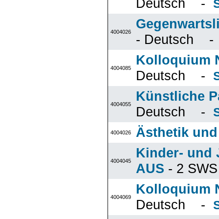
Deutsch -
Gegenwartsli
4004026
- Deutsch 
Kolloquium N
4004085
Deutsch -
Künstliche P
4004055
Deutsch -
Ästhetik und
4004026
Kinder- und 
4004045
AUS
- 2 SW
Kolloquium N
4004069
Deutsch -