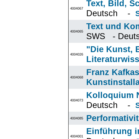
Text, Bild, S
4004067
Deutsch -
Text und Ko
4004065
SWS - Deu
"Die Kunst, B
4004026
Literaturwis
Franz Kafkas
4004068
Kunstinstall
Kolloquium N
4004073
Deutsch -
Performativit
4004085
Einführung i
4004001