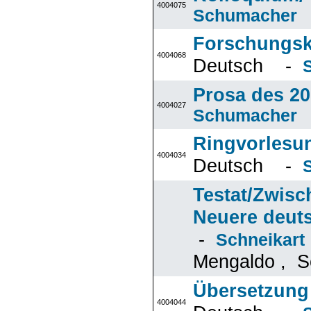
4004075
Schumacher
Forschungsk
4004068
Deutsch -
Prosa des 20
4004027
Schumacher
Ringvorlesun
4004034
Deutsch -
Testat/Zwisc
Neuere deuts
-
Schneikart
Mengaldo , Sc
Übersetzung 
4004044