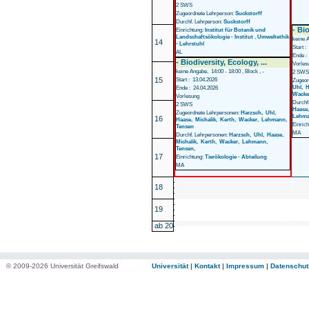
2 SWS
Zugeordnete Lehrperson:
Suckstorff
Durchf. Lehrperson:
Suckstorff
- Bio
Einrichtung:
Institut für Botanik und
Landschaftsökologie - Institut
,
Umweltethik
keine A
14
- Lehrstuhl
Start :
AL
Ende :
- Biodiversity, Ecology, ...
Vorles
keine Angabe, 14:00 - 18:00 , Block , -
2 SWS
15
Start : 13.04.2026
Zugeor
Uhl,
H
Ende : 24.04.2026
Wacke
Vorlesung
Durchf
2 SWS
Haase
Zugeordnete Lehrpersonen:
Harzsch,
Uhl,
Lehm
16
Haase,
Michalik,
Kerth,
Wacker,
Lehmann,
Einric
Tensen
MA
Durchf. Lehrpersonen:
Harzsch,
Uhl,
Haase,
Michalik,
Kerth,
Wacker,
Lehmann,
Tensen,
17
Einrichtung:
Tierökologie - Abteilung
MA
18
19
ab 20
© 2009-2026 Universität Greifswald
Universität
|
Kontakt
|
Impressum
|
Datenschut