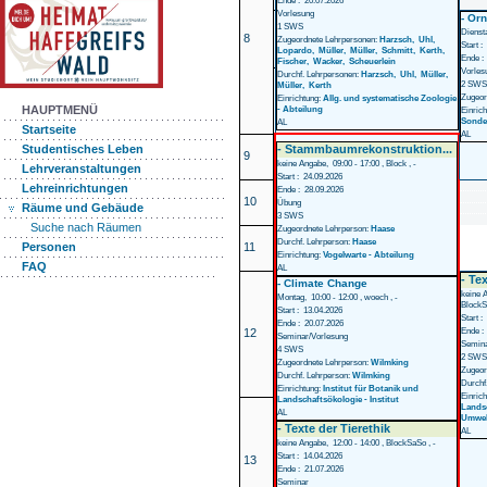
Ende : 20.07.2026
Vorlesung
- Orn
1 SWS
Diensta
8
Zugeordnete Lehrpersonen:
Harzsch,
Uhl,
Start :
Lopardo,
Müller,
Müller,
Schmitt,
Kerth,
Ende :
Fischer,
Wacker,
Scheuerlein
Vorles
Durchf. Lehrpersonen:
Harzsch,
Uhl,
Müller,
2 SWS
Müller,
Kerth
Zugeor
Einrichtung:
Allg. und systematische Zoologie
- Abteilung
HAUPTMENÜ
Einric
Sonde
AL
Startseite
AL
- Stammbaumrekonstruktion...
Studentisches Leben
9
keine Angabe, 09:00 - 17:00 , Block , -
Lehrveranstaltungen
Start : 24.09.2026
Lehreinrichtungen
Ende : 28.09.2026
10
Übung
Räume und Gebäude
3 SWS
Suche nach Räumen
Zugeordnete Lehrperson:
Haase
Durchf. Lehrperson:
Haase
11
Personen
Einrichtung:
Vogelwarte - Abteilung
FAQ
AL
- Te
- Climate Change
keine A
Montag, 10:00 - 12:00 , woech , -
BlockS
Start : 13.04.2026
Start :
Ende : 20.07.2026
Ende :
12
Seminar/Vorlesung
Semin
4 SWS
2 SWS
Zugeordnete Lehrperson:
Wilmking
Zugeor
Durchf. Lehrperson:
Wilmking
Durchf
Einrichtung:
Institut für Botanik und
Einric
Landschaftsökologie - Institut
Landsc
AL
Umwelt
- Texte der Tierethik
AL
keine Angabe, 12:00 - 14:00 , BlockSaSo , -
Start : 14.04.2026
13
Ende : 21.07.2026
Seminar