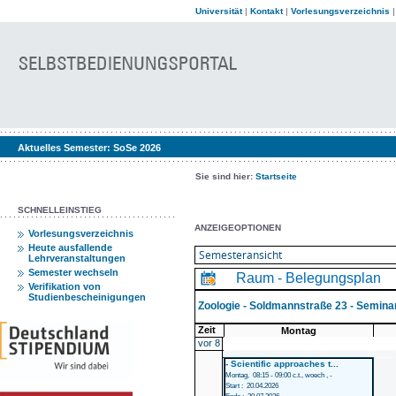
Universität
|
Kontakt
|
Vorlesungsverzeichnis
Aktuelles Semester:
SoSe 2026
Sie sind hier:
Startseite
SCHNELLEINSTIEG
ANZEIGEOPTIONEN
Vorlesungsverzeichnis
Heute ausfallende
Lehrveranstaltungen
Semester wechseln
Raum - Belegungsplan
Verifikation von
Studienbescheinigungen
Zoologie - Soldmannstraße 23 - Semin
Zeit
Montag
vor 8
- Scientific approaches t...
Montag, 08:15 - 09:00 c.t., woech , -
Start : 20.04.2026