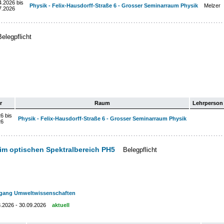
4.2026 bis
Physik - Felix-Hausdorff-Straße 6 - Grosser Seminarraum Physik
Melzer
7.2026
Belegpflicht
r
Raum
Lehrperson
6 bis
Physik - Felix-Hausdorff-Straße 6 - Grosser Seminarraum Physik
26
m optischen Spektralbereich PH5
Belegpflicht
ngang Umweltwissenschaften
3.2026 - 30.09.2026
aktuell