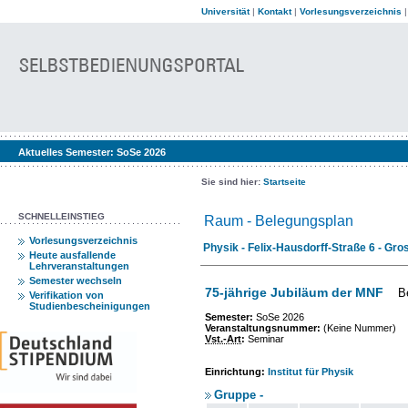
Universität
|
Kontakt
|
Vorlesungsverzeichnis
Aktuelles Semester:
SoSe 2026
Sie sind hier:
Startseite
SCHNELLEINSTIEG
Raum - Belegungsplan
Vorlesungsverzeichnis
Physik - Felix-Hausdorff-Straße 6 - G
Heute ausfallende
Lehrveranstaltungen
Semester wechseln
75-jährige Jubiläum der MNF
B
Verifikation von
Studienbescheinigungen
Semester:
SoSe 2026
Veranstaltungsnummer:
(Keine Nummer)
Vst.-Art
:
Seminar
Einrichtung:
Institut für Physik
Gruppe -