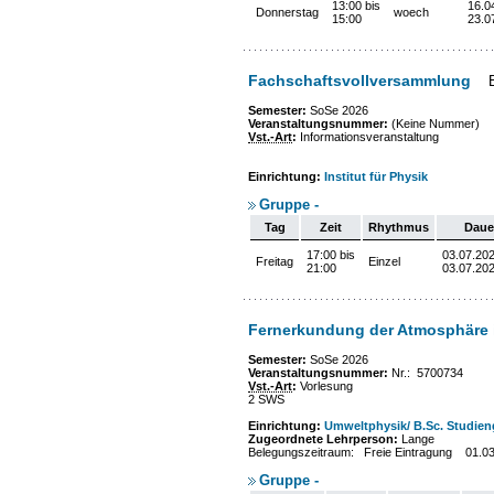
13:00 bis
16.0
Donnerstag
woech
15:00
23.0
Fachschaftsvollversammlung
Semester:
SoSe 2026
Veranstaltungsnummer:
(Keine Nummer)
Vst.-Art
:
Informationsveranstaltung
Einrichtung:
Institut für Physik
Gruppe -
Tag
Zeit
Rhythmus
Daue
17:00 bis
03.07.202
Freitag
Einzel
21:00
03.07.20
Fernerkundung der Atmosphäre i
Semester:
SoSe 2026
Veranstaltungsnummer:
Nr.: 5700734
Vst.-Art
:
Vorlesung
2 SWS
Einrichtung:
Umweltphysik/ B.Sc. Studie
Zugeordnete Lehrperson:
Lange
Belegungszeitraum: Freie Eintragung 01.0
Gruppe -