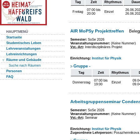
Tag
Zeit
Rhythmus
Daue
07:00 bis
26.06.202
Freitag
Einzel
20:00
26.06.20
AIR MoPSy Projekttreffen
Belegp
HAUPTMENÜ
Startseite
Semester:
SoSe 2026
Studentisches Leben
Veranstaltungsnummer:
(Keine Nummer)
Vst.-Art
:
Interdisziplinäres Projekt
Lehrveranstaltungen
Lehreinrichtungen
Einrichtung:
Institut für Physik
Räume und Gebäude
Suche nach Räumen
Gruppe -
Personen
Tag
Zeit
Rhythmus
FAQ
07:00 bis
09.0
Donnerstag
Einzel
19:00
09.0
Arbeitsgruppenseminar Condens
Semester:
SoSe 2026
Veranstaltungsnummer:
(Keine Nummer)
Vst.-Art
:
Seminar
Einrichtung:
Institut für Physik
Zugeordnete Lehrperson:
Posazhennikova