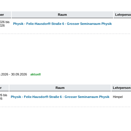
uer
Raum
Lehrpers
026 bis
Physik - Felix-Hausdorff-Straße 6 - Grosser Seminarraum Physik
026
3.2026 - 30.09.2026
aktuell
r
Raum
Lehrperson
6 bis
Physik - Felix-Hausdorff-Straße 6 - Grosser Seminarraum Physik
Himpel
26