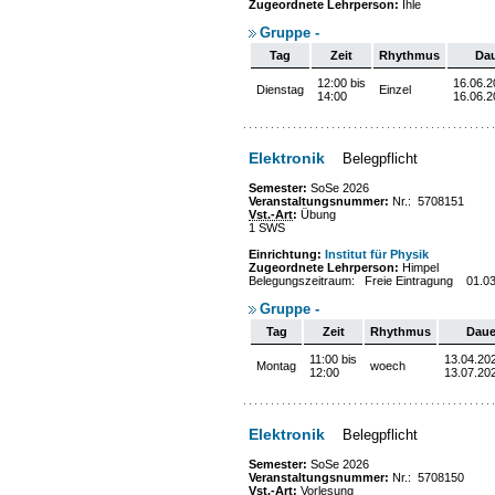
Zugeordnete Lehrperson:
Ihle
Gruppe -
Tag
Zeit
Rhythmus
Da
12:00 bis
16.06.2
Dienstag
Einzel
14:00
16.06.2
Elektronik
Belegpflicht
Semester:
SoSe 2026
Veranstaltungsnummer:
Nr.: 5708151
Vst.-Art
:
Übung
1 SWS
Einrichtung:
Institut für Physik
Zugeordnete Lehrperson:
Himpel
Belegungszeitraum: Freie Eintragung 01.0
Gruppe -
Tag
Zeit
Rhythmus
Daue
11:00 bis
13.04.202
Montag
woech
12:00
13.07.20
Elektronik
Belegpflicht
Semester:
SoSe 2026
Veranstaltungsnummer:
Nr.: 5708150
Vst.-Art
:
Vorlesung