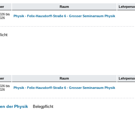
uer
Raum
Lehrpers
026 bis
Physik - Felix-Hausdorff-Straße 6 - Grosser Seminarraum Physik
026
licht
uer
Raum
Lehrpers
026 bis
Physik - Felix-Hausdorff-Straße 6 - Grosser Seminarraum Physik
026
en der Physik
Belegpflicht