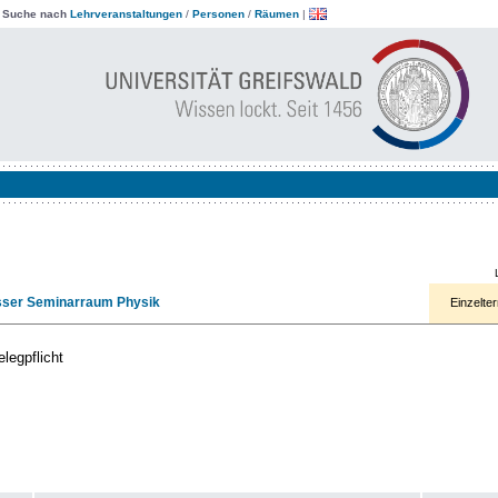
|
Suche nach
Lehrveranstaltungen
/
Personen
/
Räumen
|
L
rosser Seminarraum Physik
Einzelte
elegpflicht