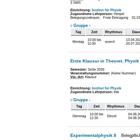
3 SWS
Einrichtung:
Institut für Physik
Zugeordnete Lehrperson:
Himpel
Belegungszeitraum: Freie Eintragung 01.0
Gruppe -
Tag
Zeit
Rhythmus
Daue
10:00 bis
13.04.20
Montag
woech
11:00
20.07.20
Erste Klausur in Theoret. Physi
Semester:
SoSe 2026
Veranstaltungsnummer:
(Keine Nummer)
Vst.-Art
:
Klausur
Einrichtung:
Institut für Physik
Zugeordnete Lehrperson:
Ihle
Gruppe -
Tag
Zeit
Rhythmus
Da
10:00 bis
04.08.2
Dienstag
Einzel
12:30
04.08.2
Experimentalphysik II
Belegpflic