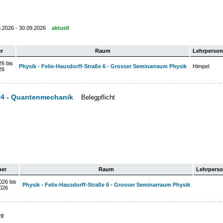
3.2026 - 30.09.2026
aktuell
r
Raum
Lehrperson
26 bis
Physik - Felix-Hausdorff-Straße 6 - Grosser Seminarraum Physik
Himpel
26
k 4 - Quantenmechanik
Belegpflicht
uer
Raum
Lehrpers
026 bis
Physik - Felix-Hausdorff-Straße 6 - Grosser Seminarraum Physik
026
ht