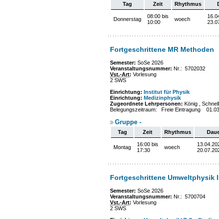
Tag
Zeit
Rhythmus
08:00 bis
16.0
Donnerstag
woech
10:00
23.0
Fortgeschrittene MR Methoden
Semester:
SoSe 2026
Veranstaltungsnummer:
Nr.: 5702032
Vst.-Art
:
Vorlesung
2 SWS
Einrichtung:
Institut für Physik
Einrichtung:
Medizinphysik
Zugeordnete Lehrpersonen:
König , Schnell
Belegungszeitraum: Freie Eintragung 01.0
Gruppe -
Tag
Zeit
Rhythmus
Daue
16:00 bis
13.04.20
Montag
woech
17:30
20.07.20
Fortgeschrittene Umweltphysik II
Semester:
SoSe 2026
Veranstaltungsnummer:
Nr.: 5700704
Vst.-Art
:
Vorlesung
2 SWS