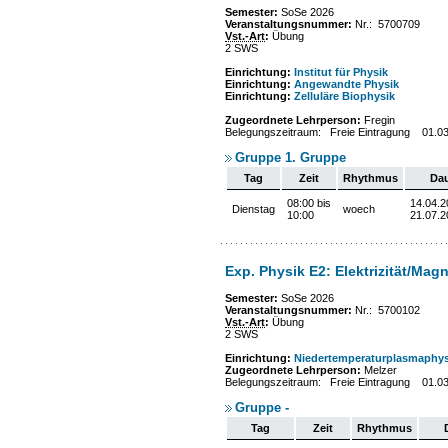
Semester:
SoSe 2026
Veranstaltungsnummer:
Nr.: 5700709
Vst.-Art
:
Übung
2 SWS
Einrichtung:
Institut für Physik
Einrichtung:
Angewandte Physik
Einrichtung:
Zelluläre Biophysik
Zugeordnete Lehrperson:
Fregin
Belegungszeitraum: Freie Eintragung 01.0
Gruppe 1. Gruppe
Tag
Zeit
Rhythmus
Da
08:00 bis
14.04.2
Dienstag
woech
10:00
21.07.2
Exp. Physik E2: Elektrizität/Mag
Semester:
SoSe 2026
Veranstaltungsnummer:
Nr.: 5700102
Vst.-Art
:
Übung
2 SWS
Einrichtung:
Niedertemperaturplasmaphys
Zugeordnete Lehrperson:
Melzer
Belegungszeitraum: Freie Eintragung 01.0
Gruppe -
Tag
Zeit
Rhythmus