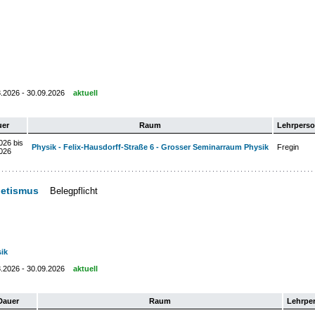
3.2026 - 30.09.2026
aktuell
uer
Raum
Lehrpers
026 bis
Physik - Felix-Hausdorff-Straße 6 - Grosser Seminarraum Physik
Fregin
026
netismus
Belegpflicht
ik
3.2026 - 30.09.2026
aktuell
Dauer
Raum
Lehrpe