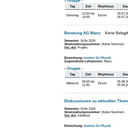
Gruppe -
Tag
Zeit
Rhythmus
Da
12:00 bis
28.07.2
Dienstag
Einzel
14:00
28.07.2
Beratung AG Manz
Keine Belegpf
Semester:
SoSe 2026
Veranstaltungsnummer:
(Keine Nummer)
Vst.-Art
:
Projekt
Einrichtung:
Institut für Physik
Zugeordnete Lehrperson:
Manz
Gruppe -
Tag
Zeit
Rhythmus
Da
09:00 bis
05.08.2
Mittwoch
Einzel
11:00
05.08.2
Diskussionen zu aktuellen Them
Semester:
SoSe 2026
Veranstaltungsnummer:
(Keine Nummer)
Vst.-Art
:
Infoblock
Einrichtung:
Institut für Physik