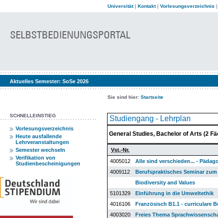
Universität
|
Kontakt
|
Vorlesungsverzeichnis
Aktuelles Semester:
SoSe 2026
Sie sind hier:
Startseite
SCHNELLEINSTIEG
Studiengang - Lehrplan
Vorlesungsverzeichnis
General Studies, Bachelor of Arts (2 
Heute ausfallende
Lehrveranstaltungen
Semester wechseln
Vst.-Nr.
Verifikation von
4005012
Alle sind verschieden... - Pädago
Studienbescheinigungen
4009112
Berufspraktisches Seminar zum 
Biodiversity and Values
5101329
Einführung in die Umweltethik
4016106
Französisch B1.1 - curriculare 
4003020
Freies Thema Sprachwissenscha