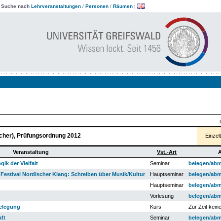
|
Suche nach
Lehrveranstaltungen
/
Personen
/
Räumen
|
L
Fächer), Prüfungsordnung 2012
Einzel
Veranstaltung
Vst.-Art
A
gik der Vielfalt
Seminar
belegen/ab
Festival Nordischer Klang: Schreiben über Musik/Kultur
Hauptseminar
belegen/ab
Hauptseminar
belegen/ab
Vorlesung
belegen/ab
Belegung
Kurs
Zur Zeit kein
ft
Seminar
belegen/ab