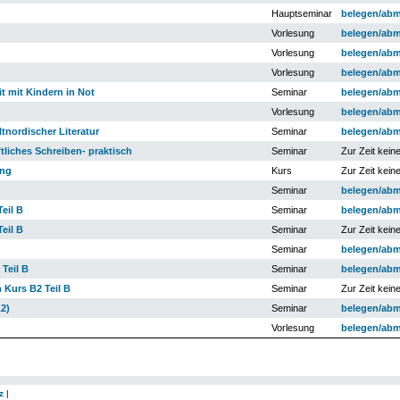
Hauptseminar
belegen/ab
Vorlesung
belegen/ab
Vorlesung
belegen/ab
Vorlesung
belegen/ab
t mit Kindern in Not
Seminar
belegen/ab
Vorlesung
belegen/ab
tnordischer Literatur
Seminar
belegen/ab
liches Schreiben- praktisch
Seminar
Zur Zeit kein
ung
Kurs
Zur Zeit kein
Seminar
belegen/ab
eil B
Seminar
belegen/ab
eil B
Seminar
Zur Zeit kein
Seminar
belegen/ab
Teil B
Seminar
belegen/ab
 Kurs B2 Teil B
Seminar
Zur Zeit kein
2)
Seminar
belegen/ab
Vorlesung
belegen/ab
z
|