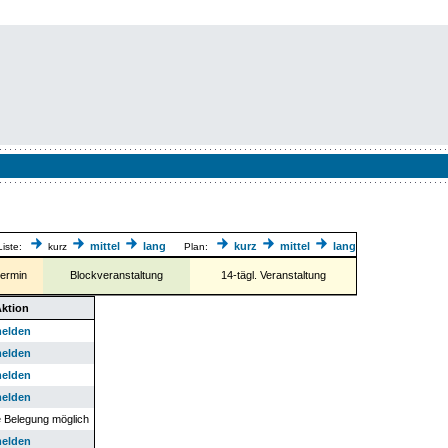
mittel
lang
kurz
mittel
lang
iste:
kurz
Plan:
termin
Blockveranstaltung
14-tägl. Veranstaltung
ktion
melden
melden
melden
melden
e Belegung möglich
melden