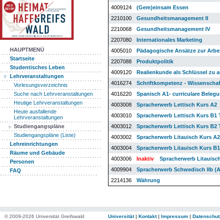
4009124
(Gem)einsam Essen
2210100
Gesundheitsmanagement II
2210068
Gesundheitsmanagement IV
2207080
Internationales Marketing
HAUPTMENÜ
4005010
Pädagogische Ansätze zur Arbei
Startseite
2207088
Produktpolitik
Studentisches Leben
4009120
Realienkunde als Schlüssel zu al
Lehrveranstaltungen
4016274
Schriftkompetenz - Wissenschaft
Vorlesungsverzeichnis
4016220
Spanisch A1- curriculare Beleg
Suche nach Lehrveranstaltungen
Heutige Lehrveranstaltungen
4003008
Spracherwerb Lettisch Kurs A2
Heute ausfallende
4003010
Spracherwerb Lettisch Kurs B1 T
Lehrveranstaltungen
4003012
Spracherwerb Lettisch Kurs B2 T
Studiengangspläne
Studiengangspläne (Liste)
4003002
Spracherwerb Litauisch Kurs A2
Lehreinrichtungen
4003004
Spracherwerb Litauisch Kurs B1 
Räume und Gebäude
4003006
Inaktiv
Spracherwerb Litauisch
Personen
4009904
Spracherwerb Schwedisch IIb (A
FAQ
2214136
Währung
© 2009-2026 Universität Greifswald
Universität
|
Kontakt
|
Impressum
|
Datenschut