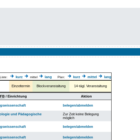
kurz
lang
kurz
mittel
lang
Liste:
mittel
Plan:
Einzeltermin
Blockveranstaltung
14-tägl. Veranstaltung
FB
/ Einrichtung
Aktion
ungswissenschaft
belegen/abmelden
ologie und Pädagogische
Zur Zeit keine Belegung
möglich
ungswissenschaft
belegen/abmelden
ungswissenschaft
belegen/abmelden