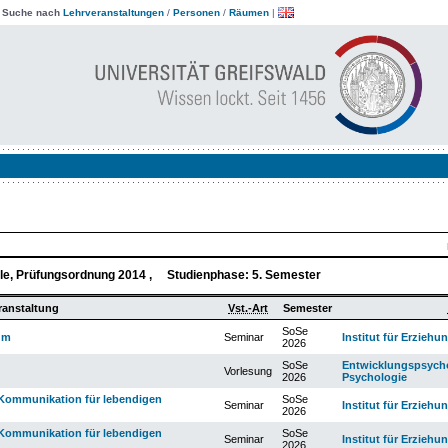
|
Suche nach
Lehrveranstaltungen
/
Personen
/
Räumen
|
le, Prüfungsordnung 2014 , Studienphase: 5. Semester
ranstaltung
Vst.-Art
Semester
SoSe
um
Seminar
Institut für Erzieh
2026
SoSe
Entwicklungspsych
Vorlesung
2026
Psychologie
 Kommunikation für lebendigen
SoSe
Seminar
Institut für Erzieh
2026
 Kommunikation für lebendigen
SoSe
Seminar
Institut für Erzieh
2026