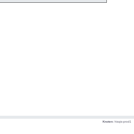
Knoten:
hisqis-prod1