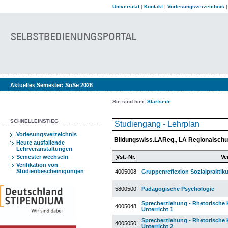
Universität
|
Kontakt
|
Vorlesungsverzeichnis
Aktuelles Semester:
SoSe 2026
Sie sind hier:
Startseite
SCHNELLEINSTIEG
Studiengang - Lehrplan
Vorlesungsverzeichnis
Bildungswiss.LAReg., LA Regionalschu
Heute ausfallende
Lehrveranstaltungen
Semester wechseln
Vst.-Nr.
Ve
Verifikation von
Studienbescheinigungen
4005008
Gruppenreflexion Sozialpraktik
5800500
Pädagogische Psychologie
Sprecherziehung - Rhetorische
4005048
Unterricht 1
Sprecherziehung - Rhetorische
4005050
Unterricht 2