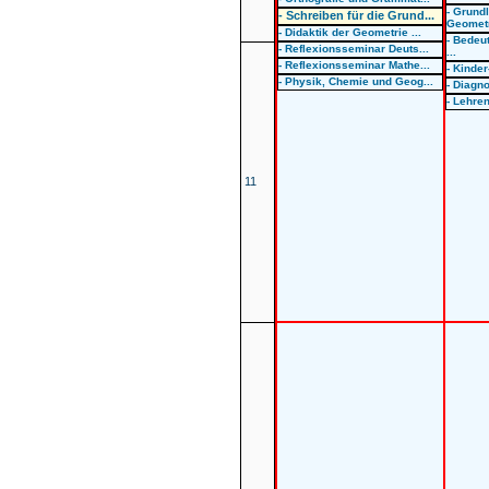
- Grund
- Schreiben für die Grund...
Geometr
- Didaktik der Geometrie ...
- Bedeu
- Reflexionsseminar Deuts...
...
- Reflexionsseminar Mathe...
- Kinder
- Physik, Chemie und Geog...
- Diagno
- Lehre
11