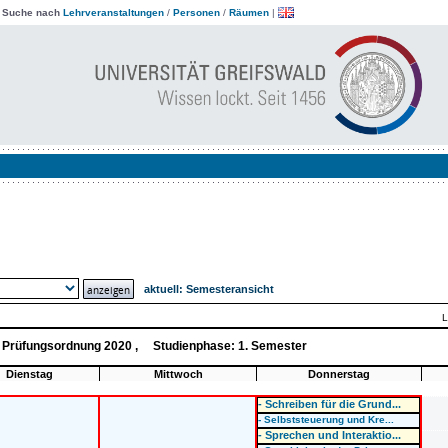
|
Suche nach
Lehrveranstaltungen
/
Personen
/
Räumen
|
aktuell:
Semesteransicht
L
e, Prüfungsordnung 2020 , Studienphase: 1. Semester
Dienstag
Mittwoch
Donnerstag
- Schreiben für die Grund...
- Selbststeuerung und Kre...
- Sprechen und Interaktio...