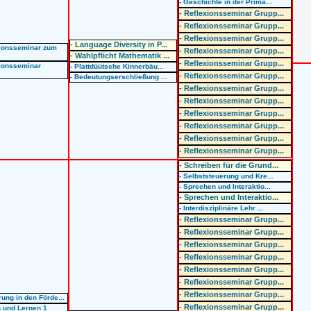
- Geschichte in der Prima...
- Reflexionsseminar Grupp...
- Reflexionsseminar Grupp...
- Reflexionsseminar Grupp...
- Language Diversity in P...
xionsseminar zum
- Reflexionsseminar Grupp...
- Wahlpflicht Mathematik ...
- Reflexionsseminar Grupp...
xionsseminar
- Plattdüütsche Kinnerbäu...
- Reflexionsseminar Grupp...
- Bedeutungserschließung ...
- Reflexionsseminar Grupp...
- Reflexionsseminar Grupp...
- Reflexionsseminar Grupp...
- Reflexionsseminar Grupp...
- Reflexionsseminar Grupp...
- Reflexionsseminar Grupp...
- Schreiben für die Grund...
- Selbststeuerung und Kre...
- Sprechen und Interaktio...
- Sprechen und Interaktio...
- Interdisziplinäre Lehr ...
- Reflexionsseminar Grupp...
- Reflexionsseminar Grupp...
- Reflexionsseminar Grupp...
- Reflexionsseminar Grupp...
- Reflexionsseminar Grupp...
- Reflexionsseminar Grupp...
- Reflexionsseminar Grupp...
rung in den Förde...
- Reflexionsseminar Grupp...
n und Lernen 1