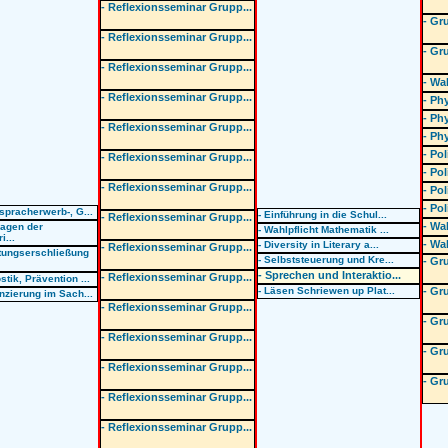
- Reflexionsseminar Grupp...
- Gr
- Reflexionsseminar Grupp...
- Gr
- Reflexionsseminar Grupp...
- Wa
- Reflexionsseminar Grupp...
- Ph
- Ph
- Reflexionsseminar Grupp...
- Ph
- Po
- Reflexionsseminar Grupp...
- Po
- Reflexionsseminar Grupp...
- Po
- Po
tspracherwerb-, G...
- Einführung in die Schul...
- Reflexionsseminar Grupp...
- Wa
lagen der
- Wahlpflicht Mathematik ...
i...
- Wa
- Diversity in Literary a...
- Reflexionsseminar Grupp...
tungserschließung
- Selbststeuerung und Kre...
- Gr
- Sprechen und Interaktio...
- Reflexionsseminar Grupp...
stik, Prävention ...
- Läsen Schriewen up Plat...
- Gr
enzierung im Sach...
- Reflexionsseminar Grupp...
- Gr
- Reflexionsseminar Grupp...
- Gr
- Reflexionsseminar Grupp...
- Gr
- Reflexionsseminar Grupp...
- Reflexionsseminar Grupp...