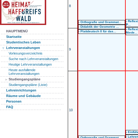
8
- Refle
- Orthografie und Grammat...
P...
- Didaktik der Geometrie ...
- Refle
HAUPTMENÜ
- Plattdeutsch II für das...
Niede...
Startseite
Studentisches Leben
Lehrveranstaltungen
9
Vorlesungsverzeichnis
Suche nach Lehrveranstaltungen
Heutige Lehrveranstaltungen
Heute ausfallende
Lehrveranstaltungen
Studiengangspläne
Studiengangspläne (Liste)
Lehreinrichtungen
Räume und Gebäude
Personen
FAQ
10
- Einfüh
- Lehre
- Orthografie und Grammat...