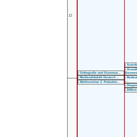
12
- Schrif
- Grund
- Orthografie und Grammat...
Geometr
- Mediendidaktik Deutsch ...
- Bedeu
...
- Wahlseminar 2 -Paläobio...
- Diagno
- Differ