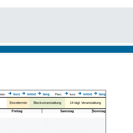
kurz
mittel
lang
mittel
lang
iste:
Plan:
kurz
Einzeltermin
Blockveranstaltung
14-tägl. Veranstaltung
Freitag
Samstag
Sonntag