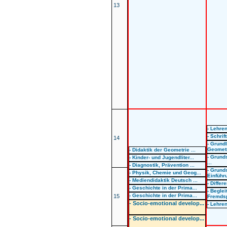
13
- Lehre
- Schrif
14
- Grund
Geometr
- Didaktik der Geometrie ...
- Grund
- Kinder- und Jugendliter...
...
- Diagnostik, Prävention ...
- Grund
- Physik, Chemie und Geog...
Einführu
- Mediendidaktik Deutsch ...
- Differ
- Geschichte in der Prima...
- Begle
- Geschichte in der Prima...
15
Fremdsp
- Socio-emotional develop...
- Lehre
- Socio-emotional develop...