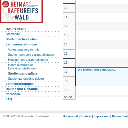
10
11
12
HAUPTMENÜ
Startseite
13
Studentisches Leben
14
Lehrveranstaltungen
Vorlesungsverzeichnis
15
Suche nach Lehrveranstaltungen
Heutige Lehrveranstaltungen
16
Heute ausfallende
Lehrveranstaltungen
- Die Meere: Verschmutzun...
17
Studiengangspläne
Studiengangspläne (Liste)
18
Lehreinrichtungen
Räume und Gebäude
19
Personen
ab 20
FAQ
© 2009-2026 Universität Greifswald
Universität
|
Kontakt
|
Impressum
|
Datenschut