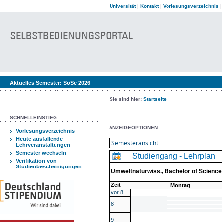
Universität
|
Kontakt
|
Vorlesungsverzeichnis
Aktuelles Semester:
SoSe 2026
Sie sind hier:
Startseite
SCHNELLEINSTIEG
ANZEIGEOPTIONEN
Vorlesungsverzeichnis
Heute ausfallende
Lehrveranstaltungen
Semester wechseln
Studiengang - Lehrplan
Verifikation von
Studienbescheinigungen
Umweltnaturwiss., Bachelor of Scienc
Zeit
Montag
vor 8
8
9