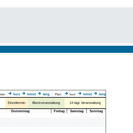
kurz
mittel
lang
mittel
lang
iste:
Plan:
kurz
Einzeltermin
Blockveranstaltung
14-tägl. Veranstaltung
Donnerstag
Freitag
Samstag
Sonntag