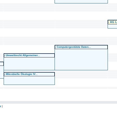
- AG 
- Computergestützte Daten...
- Umweltrecht Allgemeiner...
- Mikrobielle Ökologie IV...
z
|