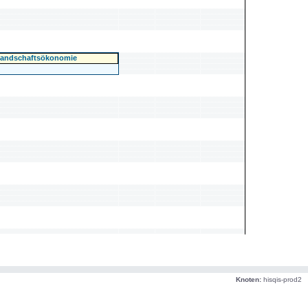
Landschaftsökonomie
Knoten:
hisqis-prod2