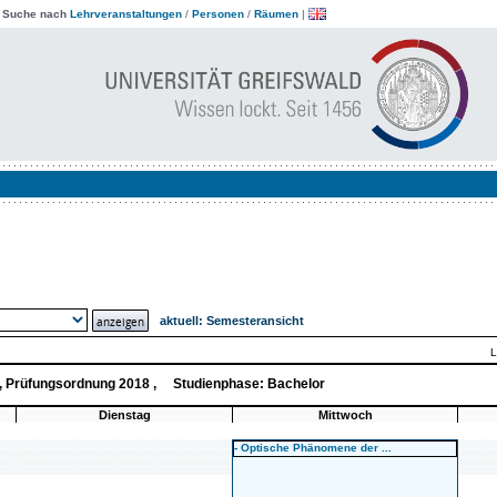
|
Suche nach
Lehrveranstaltungen
/
Personen
/
Räumen
|
aktuell:
Semesteransicht
L
e, Prüfungsordnung 2018 , Studienphase: Bachelor
Dienstag
Mittwoch
- Optische Phänomene der ...