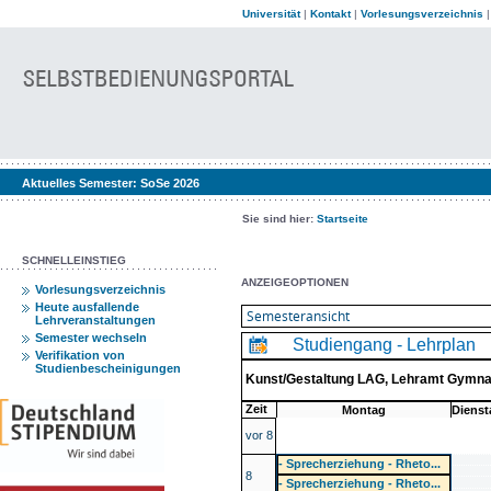
Universität
|
Kontakt
|
Vorlesungsverzeichnis
Aktuelles Semester:
SoSe 2026
Sie sind hier:
Startseite
SCHNELLEINSTIEG
ANZEIGEOPTIONEN
Vorlesungsverzeichnis
Heute ausfallende
Lehrveranstaltungen
Semester wechseln
Studiengang - Lehrplan
Verifikation von
Studienbescheinigungen
Kunst/Gestaltung LAG, Lehramt Gymna
Zeit
Montag
Dienst
vor 8
- Sprecherziehung - Rheto...
8
- Sprecherziehung - Rheto...