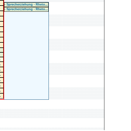
.
- Sprecherziehung - Rheto...
.
- Sprecherziehung - Rheto...
.
.
.
.
.
.
.
.
..
..
..
..
..
..
..