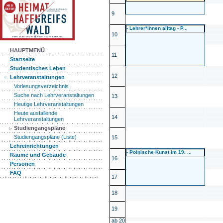
9
- Lehrer*innen alltag - P...
10
HAUPTMENÜ
11
Startseite
Studentisches Leben
12
Lehrveranstaltungen
Vorlesungsverzeichnis
Suche nach Lehrveranstaltungen
13
Heutige Lehrveranstaltungen
Heute ausfallende
14
Lehrveranstaltungen
Studiengangspläne
Studiengangspläne (Liste)
15
Lehreinrichtungen
- Polnische Kunst im 19. ...
Räume und Gebäude
16
Personen
FAQ
17
18
19
ab 20