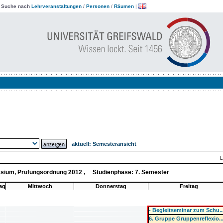
|
Suche nach
Lehrveranstaltungen
/
Personen
/
Räumen
|
aktuell:
Semesteransicht
L
sium, Prüfungsordnung 2012 , Studienphase: 7. Semester
ag
Mittwoch
Donnerstag
Freitag
- Begleitseminar zum Schu..
6. Gruppe Gruppenreflexio..