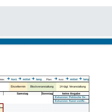
kurz
mittel
lang
mittel
lang
iste:
Plan:
kurz
Einzeltermin
Blockveranstaltung
14-tägl. Veranstaltung
Samstag
Sonntag
keine Angabe
- Exkursion: Polnische Ge...
- Exkursion: Kunst von/fü...
.
.