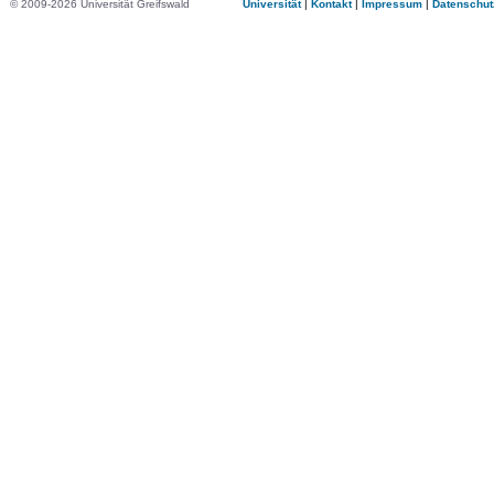
© 2009-2026 Universität Greifswald
Universität
|
Kontakt
|
Impressum
|
Datenschut