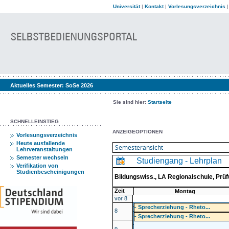
Universität
|
Kontakt
|
Vorlesungsverzeichnis
Aktuelles Semester:
SoSe 2026
Sie sind hier:
Startseite
SCHNELLEINSTIEG
ANZEIGEOPTIONEN
Vorlesungsverzeichnis
Heute ausfallende
Lehrveranstaltungen
Semester wechseln
Studiengang - Lehrplan
Verifikation von
Studienbescheinigungen
Bildungswiss., LA Regionalschule, Pr
Zeit
Montag
vor 8
- Sprecherziehung - Rheto...
8
- Sprecherziehung - Rheto...