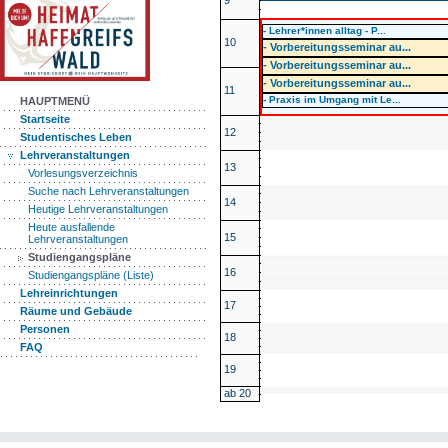
9
- Lehrer*innen alltag - P...
10
- Vorbereitungsseminar au...
- Vorbereitungsseminar au...
- Vorbereitungsseminar au...
11
- Praxis im Umgang mit Le...
HAUPTMENÜ
Startseite
12
Studentisches Leben
Lehrveranstaltungen
13
Vorlesungsverzeichnis
Suche nach Lehrveranstaltungen
14
Heutige Lehrveranstaltungen
Heute ausfallende
15
Lehrveranstaltungen
Studiengangspläne
16
Studiengangspläne (Liste)
Lehreinrichtungen
17
Räume und Gebäude
Personen
18
FAQ
19
ab 20