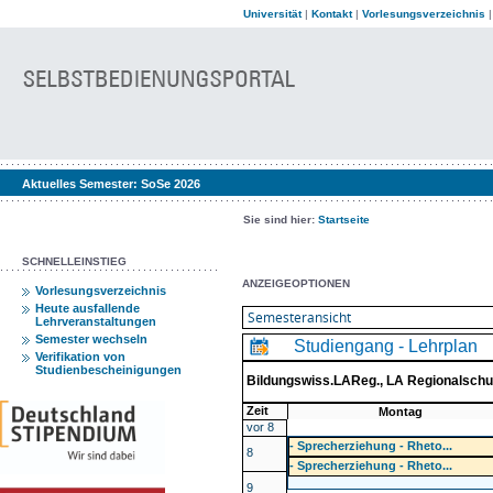
Universität
|
Kontakt
|
Vorlesungsverzeichnis
Aktuelles Semester:
SoSe 2026
Sie sind hier:
Startseite
SCHNELLEINSTIEG
ANZEIGEOPTIONEN
Vorlesungsverzeichnis
Heute ausfallende
Lehrveranstaltungen
Semester wechseln
Studiengang - Lehrplan
Verifikation von
Studienbescheinigungen
Bildungswiss.LAReg., LA Regionalschu
Zeit
Montag
vor 8
- Sprecherziehung - Rheto...
8
- Sprecherziehung - Rheto...
9