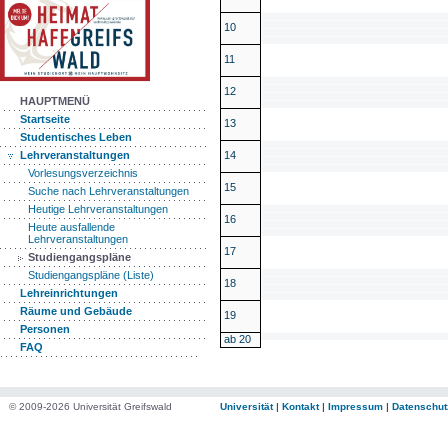
10
11
12
HAUPTMENÜ
Startseite
13
Studentisches Leben
14
Lehrveranstaltungen
Vorlesungsverzeichnis
15
Suche nach Lehrveranstaltungen
Heutige Lehrveranstaltungen
16
Heute ausfallende
Lehrveranstaltungen
17
Studiengangspläne
Studiengangspläne (Liste)
18
Lehreinrichtungen
Räume und Gebäude
19
Personen
ab 20
FAQ
© 2009-2026 Universität Greifswald
Universität
|
Kontakt
|
Impressum
|
Datenschut