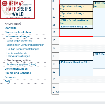
8
- FD2 - S
S...
- Sprecherziehung -
9
Rheto...
- Sprecherziehung -
Rheto...
10
- FD2 - Schulpraktische
S...
HAUPTMENÜ
11
- Lehrer*innen alltag - P...
Startseite
Studentisches Leben
12
Lehrveranstaltungen
13
Vorlesungsverzeichnis
Suche nach Lehrveranstaltungen
14
Heutige Lehrveranstaltungen
Heute ausfallende
- FD 2: B
15
Lehrveranstaltungen
Studiengangspläne
- Polnische Kunst im 19. ...
16
Studiengangspläne (Liste)
Lehreinrichtungen
17
Räume und Gebäude
Personen
18
FAQ
19
ab 20