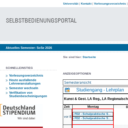
Universität
|
Kontakt
|
Vorlesungsverzeichnis
Aktuelles Semester:
SoSe 2026
Sie sind hier:
Startseite
SCHNELLEINSTIEG
ANZEIGEOPTIONEN
Vorlesungsverzeichnis
Heute ausfallende
Lehrveranstaltungen
Semester wechseln
Studiengang - Lehrplan
Verifikation von
Studienbescheinigungen
Kunst & Gest. LA Reg., LA Regionalsc
Zeit
Montag
D
- FD2 - Schulpraktische S...
vor 8
- FD2 - Schulpraktische S...