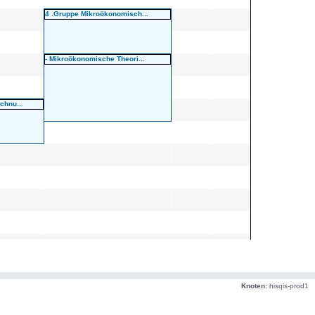
4 .Gruppe Mikroökonomisch...
- Mikroökonomische Theori...
chnu...
Knoten:
hisqis-prod1