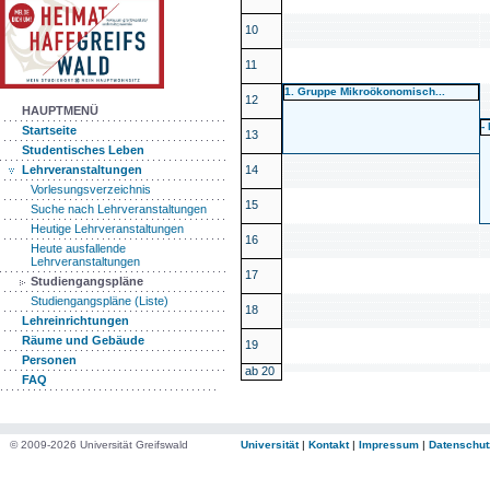
10
11
1. Gruppe Mikroökonomisch...
12
HAUPTMENÜ
-
Startseite
13
Studentisches Leben
14
Lehrveranstaltungen
Vorlesungsverzeichnis
15
Suche nach Lehrveranstaltungen
Heutige Lehrveranstaltungen
16
Heute ausfallende
Lehrveranstaltungen
17
Studiengangspläne
Studiengangspläne (Liste)
18
Lehreinrichtungen
Räume und Gebäude
19
Personen
ab 20
FAQ
© 2009-2026 Universität Greifswald
Universität
|
Kontakt
|
Impressum
|
Datenschut