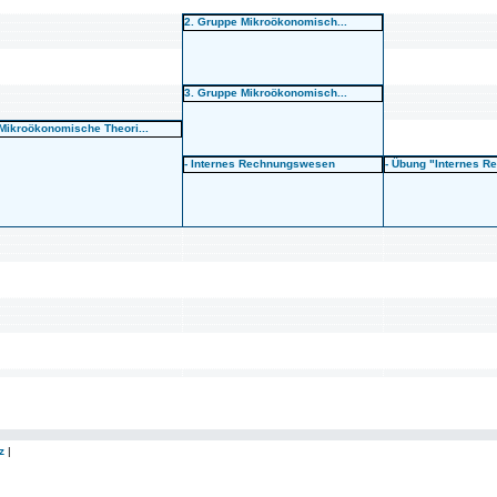
2. Gruppe Mikroökonomisch...
3. Gruppe Mikroökonomisch...
 Mikroökonomische Theori...
- Internes Rechnungswesen
- Übung "Internes Re
z
|