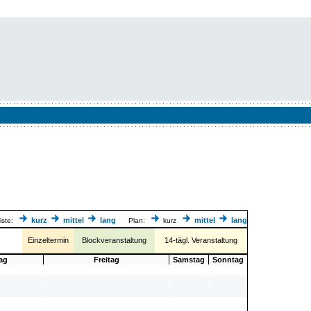
kurz
mittel
lang
mittel
lang
iste:
Plan:
kurz
Einzeltermin
Blockveranstaltung
14-tägl. Veranstaltung
ag
Freitag
Samstag
Sonntag