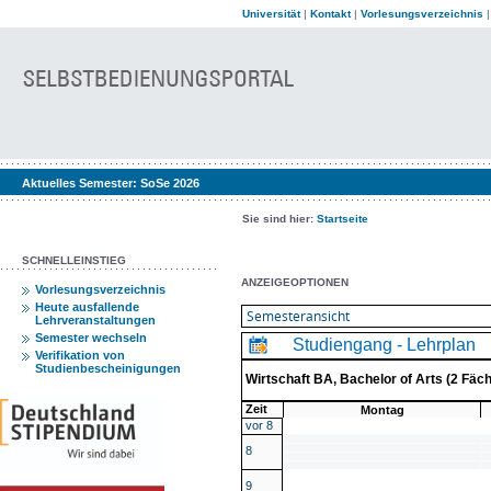
Universität
|
Kontakt
|
Vorlesungsverzeichnis
Aktuelles Semester:
SoSe 2026
Sie sind hier:
Startseite
SCHNELLEINSTIEG
ANZEIGEOPTIONEN
Vorlesungsverzeichnis
Heute ausfallende
Lehrveranstaltungen
Semester wechseln
Studiengang - Lehrplan
Verifikation von
Studienbescheinigungen
Wirtschaft BA, Bachelor of Arts (2 Fä
Zeit
Montag
vor 8
8
9