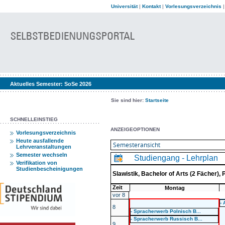
Universität
|
Kontakt
|
Vorlesungsverzeichnis
Aktuelles Semester:
SoSe 2026
Sie sind hier:
Startseite
SCHNELLEINSTIEG
ANZEIGEOPTIONEN
Vorlesungsverzeichnis
Heute ausfallende
Lehrveranstaltungen
Semester wechseln
Studiengang - Lehrplan
Verifikation von
Studienbescheinigungen
Slawistik, Bachelor of Arts (2 Fächer)
Zeit
Montag
vor 8
- 
8
- Spracherwerb Polnisch B...
- Spracherwerb Russisch B...
9