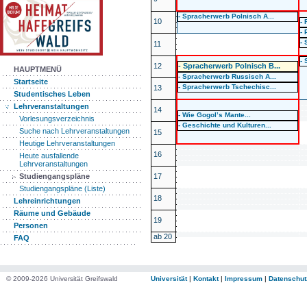
- Spracherwerb Polnisch A...
10
-
- 
- 
11
- 
12
- Spracherwerb Polnisch B...
HAUPTMENÜ
- Spracherwerb Russisch A...
Startseite
- Spracherwerb Tschechisc...
13
Studentisches Leben
Lehrveranstaltungen
14
- Wie Gogol’s Mante...
Vorlesungsverzeichnis
- Geschichte und Kulturen...
Suche nach Lehrveranstaltungen
15
Heutige Lehrveranstaltungen
16
Heute ausfallende
Lehrveranstaltungen
17
Studiengangspläne
Studiengangspläne (Liste)
18
Lehreinrichtungen
Räume und Gebäude
19
Personen
ab 20
FAQ
© 2009-2026 Universität Greifswald
Universität
|
Kontakt
|
Impressum
|
Datenschut