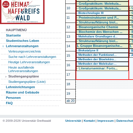
- Großpraktikum: Molekula...
10
- 
- Großpraktikum: Molekula...
- 
- Biotechnologie III
11
- Proteinstrukturen und P...
- 
- Strukturaufklärung biol...
- 
12
- Bioanorganische Chemie
- 
HAUPTMENÜ
- Biochemie des Menschen ...
- 
Startseite
13
- Molekulare Grundlagen d...
- 
Studentisches Leben
- Strukturaufklärung biol...
- 
1. Gruppe Bioanorganische...
14
1.
Lehrveranstaltungen
- Biokatalyse II
- 
Vorlesungsverzeichnis
- Methoden der Funktionel...
- 
15
Suche nach Lehrveranstaltungen
- Methoden der Bioelektro...
Heutige Lehrveranstaltungen
- Methoden der Molekular-...
16
Heute ausfallende
- Literaturseminar: Forts...
Lehrveranstaltungen
17
Studiengangspläne
Studiengangspläne (Liste)
18
Lehreinrichtungen
Räume und Gebäude
19
Personen
ab 20
FAQ
© 2009-2026 Universität Greifswald
Universität
|
Kontakt
|
Impressum
|
Datenschut