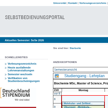
Universität
|
Kontakt
|
Vorlesungsverzeichnis
Aktuelles Semester:
SoSe 2026
Sie sind hier:
Startseite
SCHNELLEINSTIEG
ANZEIGEOPTIONEN
Vorlesungsverzeichnis
Heute ausfallende
Lehrveranstaltungen
Semester wechseln
Studiengang - Lehrplan
Verifikation von
Studienbescheinigungen
Biochemie MSc, Master of Science, P
Zeit
Montag
vor 8
8
- Molekular- und Zellbiol...
9
- Übungen „Molekula...