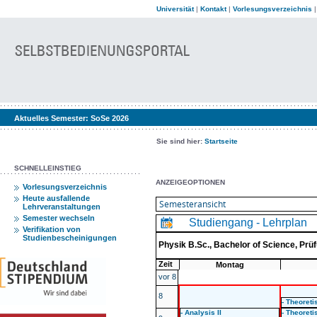
Universität
|
Kontakt
|
Vorlesungsverzeichnis
Aktuelles Semester:
SoSe 2026
Sie sind hier:
Startseite
SCHNELLEINSTIEG
ANZEIGEOPTIONEN
Vorlesungsverzeichnis
Heute ausfallende
Lehrveranstaltungen
Semester wechseln
Studiengang - Lehrplan
Verifikation von
Studienbescheinigungen
Physik B.Sc., Bachelor of Science, P
Zeit
Montag
vor 8
8
- Theoreti
- Analysis II
- Theoreti