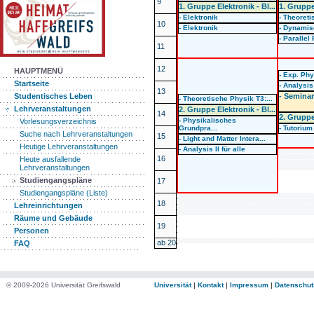
9
1. Gruppe Elektronik - Bl...
1. Gruppe 
- Elektronik
- Theoreti
10
- Elektronik
- Dynamis
- Parallel
11
12
HAUPTMENÜ
- Exp. Phy
Startseite
- Analysis 
13
- Seminar
Studentisches Leben
- Theoretische Physik T3:...
Lehrveranstaltungen
2. Gruppe Elektronik - Bl...
14
2. Gruppe 
- Physikalisches
Vorlesungsverzeichnis
Grundpra...
- Tutorium
Suche nach Lehrveranstaltungen
15
- Light and Matter Intera...
Heutige Lehrveranstaltungen
- Analysis II für alle
16
Heute ausfallende
Lehrveranstaltungen
Studiengangspläne
17
Studiengangspläne (Liste)
18
Lehreinrichtungen
Räume und Gebäude
19
Personen
ab 20
FAQ
© 2009-2026 Universität Greifswald
Universität
|
Kontakt
|
Impressum
|
Datenschut