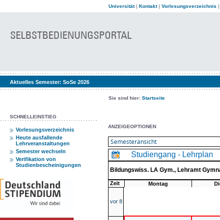
Universität
|
Kontakt
|
Vorlesungsverzeichnis
Aktuelles Semester:
SoSe 2026
Sie sind hier:
Startseite
SCHNELLEINSTIEG
ANZEIGEOPTIONEN
Vorlesungsverzeichnis
Heute ausfallende
Lehrveranstaltungen
Semester wechseln
Studiengang - Lehrplan
Verifikation von
Studienbescheinigungen
Bildungswiss. LA Gym., Lehramt Gymn
Zeit
Montag
Di
vor 8