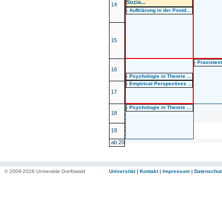
Sozia...
14
- Aufklärung in der Postd...
15
- Praxistest
16
- Psychologie in Theorie ...
- Empirical Perspectives ...
17
- Psychologie in Theorie ...
18
19
ab 20
© 2009-2026 Universität Greifswald
Universität
|
Kontakt
|
Impressum
|
Datenschut