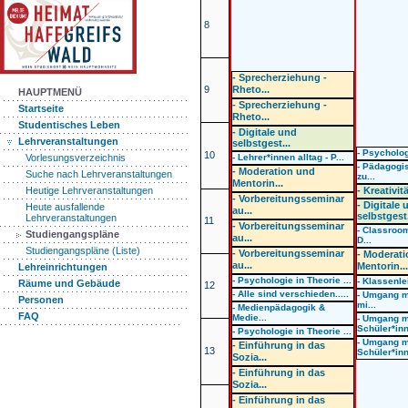
8
- Sprecherziehung -
9
Rheto...
HAUPTMENÜ
- Sprecherziehung -
Startseite
Rheto...
Studentisches Leben
- Digitale und
Lehrveranstaltungen
selbstgest...
- Psycholog
10
- Lehrer*innen alltag - P...
Vorlesungsverzeichnis
- Pädagogi
- Moderation und
Suche nach Lehrveranstaltungen
zu...
Mentorin...
- Kreativit
Heutige Lehrveranstaltungen
- Vorbereitungsseminar
- Digitale 
Heute ausfallende
au...
selbstgest.
Lehrveranstaltungen
11
- Vorbereitungsseminar
- Classroo
Studiengangspläne
au...
D...
Studiengangspläne (Liste)
- Vorbereitungsseminar
- Moderat
au...
Mentorin..
Lehreinrichtungen
- Psychologie in Theorie ...
- Klassenle
Räume und Gebäude
12
- Alle sind verschieden.....
- Umgang m
Personen
mi...
- Medienpädagogik &
FAQ
Medie...
- Umgang m
Schüler*inn
- Psychologie in Theorie ...
- Umgang m
- Einführung in das
13
Schüler*inn
Sozia...
- Einführung in das
Sozia...
- Einführung in das