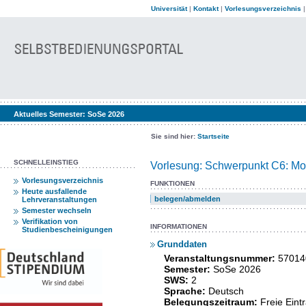
Universität
|
Kontakt
|
Vorlesungsverzeichnis
Aktuelles Semester:
SoSe 2026
Sie sind hier:
Startseite
SCHNELLEINSTIEG
Vorlesung: Schwerpunkt C6: Mo
Vorlesungsverzeichnis
FUNKTIONEN
Heute ausfallende
belegen/abmelden
Lehrveranstaltungen
Semester wechseln
Verifikation von
INFORMATIONEN
Studienbescheinigungen
Grunddaten
Veranstaltungsnummer:
57014
Semester:
SoSe 2026
SWS:
2
Sprache:
Deutsch
Belegungszeitraum:
Freie Ein