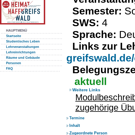
Semester:
S
SWS:
4
Sprache:
De
HAUPTMENÜ
Startseite
Studentisches Leben
Links zur Le
Lehrveranstaltungen
Lehreinrichtungen
greifswald.de
Räume und Gebäude
Personen
Belegungsze
FAQ
aktuell
Weitere Links
Modulbeschrei
zugehörige Üb
Termine
Inhalt
Zugeordnete Person