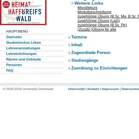
Weitere Links
Moodlekurs
Modulbeschreibung
zugehörige Übung (B.Sc. Ma, B.Sc. M
zugehörige Übung (LaG)
zugehörige Übung (B.Sc. Ph)
(Zusatz-)Übung für alle
HAUPTMENÜ
Termine
Startseite
Studentisches Leben
Inhalt
Lehrveranstaltungen
Zugeordnete Person
Lehreinrichtungen
Räume und Gebäude
Studiengänge
Personen
Zuordnung zu Einrichtungen
FAQ
© 2009-2026 Universität Greifswald
Universität
|
Kontakt
|
Impressum
|
Datenschut