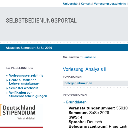
Universität
|
Kontakt
|
Vorlesungsverzeichnis
Aktuelles Semester:
SoSe 2026
Sie sind hier:
Startseite
SCHNELLEINSTIEG
Vorlesung: Analysis II
Vorlesungsverzeichnis
FUNKTIONEN
Heute ausfallende
belegen/abmelden
Lehrveranstaltungen
Semester wechseln
Verifikation von
INFORMATIONEN
Studienbescheinigungen
Grunddaten
Veranstaltungsnummer:
55010
Semester:
SoSe 2026
SWS:
4
Sprache:
Deutsch
Belegungszeitraum:
Freie Ein