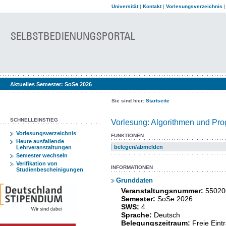
Universität
|
Kontakt
|
Vorlesungsverzeichnis
Aktuelles Semester:
SoSe 2026
Sie sind hier:
Startseite
SCHNELLEINSTIEG
Vorlesung: Algorithmen und Pr
Vorlesungsverzeichnis
FUNKTIONEN
Heute ausfallende
belegen/abmelden
Lehrveranstaltungen
Semester wechseln
Verifikation von
INFORMATIONEN
Studienbescheinigungen
Grunddaten
Veranstaltungsnummer:
55020
Semester:
SoSe 2026
SWS:
4
Sprache:
Deutsch
Belegungszeitraum:
Freie Ein