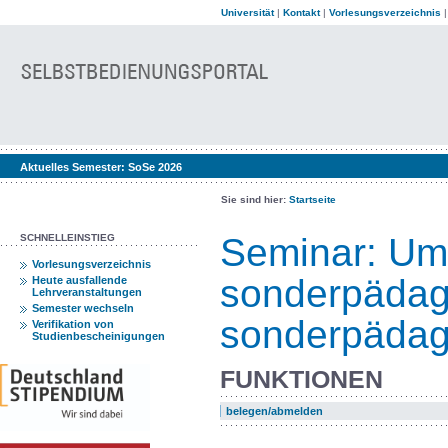
Universität
|
Kontakt
|
Vorlesungsverzeichnis
Aktuelles Semester:
SoSe 2026
Sie sind hier:
Startseite
Seminar: Um
SCHNELLEINSTIEG
Vorlesungsverzeichnis
sonderpädag
Heute ausfallende
Lehrveranstaltungen
Semester wechseln
sonderpädago
Verifikation von
Studienbescheinigungen
FUNKTIONEN
belegen/abmelden