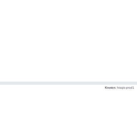
Knoten:
hisqis-prod1