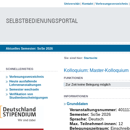
Universität
|
Kontakt
|
Vorlesungsverzeichnis
Aktuelles Semester:
SoSe 2026
Sie sind hier:
Startseite
SCHNELLEINSTIEG
Kolloquium: Master-Kolloquium
Vorlesungsverzeichnis
FUNKTIONEN
Heute ausfallende
Zur Zeit keine Belegung möglich
Lehrveranstaltungen
Semester wechseln
Verifikation von
INFORMATIONEN
Studienbescheinigungen
Grunddaten
Veranstaltungsnummer:
40111
Semester:
SoSe 2026
Sprache:
Deutsch
Max. Teilnehmer/-innen:
12
Belegungszeitraum:
Einschrei