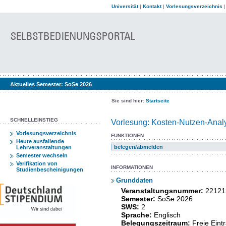
Universität
|
Kontakt
|
Vorlesungsverzeichnis
Aktuelles Semester:
SoSe 2026
Sie sind hier:
Startseite
SCHNELLEINSTIEG
Vorlesung: Kosten-Nutzen-Analy
Vorlesungsverzeichnis
FUNKTIONEN
Heute ausfallende
belegen/abmelden
Lehrveranstaltungen
Semester wechseln
Verifikation von
INFORMATIONEN
Studienbescheinigungen
Grunddaten
Veranstaltungsnummer:
22121
Semester:
SoSe 2026
SWS:
2
Sprache:
Englisch
Belegungszeitraum:
Freie Ein