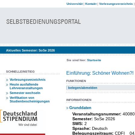
Universität
|
Kontakt
|
Vorlesungsverzeichnis
Aktuelles Semester:
SoSe 2026
Sie sind hier:
Startseite
SCHNELLEINSTIEG
Einführung: Schöner Wohnen?! 
Vorlesungsverzeichnis
FUNKTIONEN
Heute ausfallende
belegen/abmelden
Lehrveranstaltungen
Semester wechseln
Verifikation von
INFORMATIONEN
Studienbescheinigungen
Grunddaten
Veranstaltungsnummer:
40080
Semester:
SoSe 2026
SWS:
2
Sprache:
Deutsch
Belegungszeitraum:
CDFI 04.