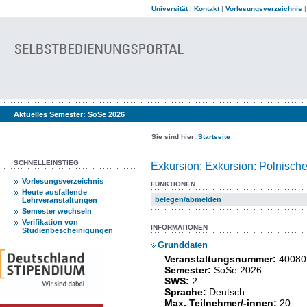
Universität
|
Kontakt
|
Vorlesungsverzeichnis
Aktuelles Semester:
SoSe 2026
Sie sind hier:
Startseite
SCHNELLEINSTIEG
Exkursion: Exkursion: Polnisch
Vorlesungsverzeichnis
FUNKTIONEN
Heute ausfallende
belegen/abmelden
Lehrveranstaltungen
Semester wechseln
Verifikation von
INFORMATIONEN
Studienbescheinigungen
Grunddaten
Veranstaltungsnummer:
40080
Semester:
SoSe 2026
SWS:
2
Sprache:
Deutsch
Max. Teilnehmer/-innen:
20