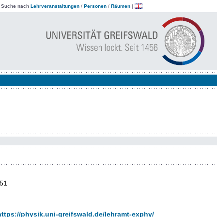
|
Suche nach
Lehrveranstaltungen
/
Personen
/
Räumen
|
51
https://physik.uni-greifswald.de/lehramt-exphy/