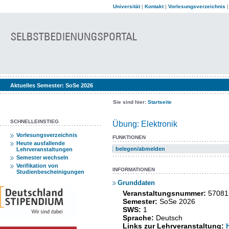
Universität
|
Kontakt
|
Vorlesungsverzeichnis
Aktuelles Semester:
SoSe 2026
Sie sind hier:
Startseite
SCHNELLEINSTIEG
Übung: Elektronik
Vorlesungsverzeichnis
FUNKTIONEN
Heute ausfallende
belegen/abmelden
Lehrveranstaltungen
Semester wechseln
Verifikation von
INFORMATIONEN
Studienbescheinigungen
Grunddaten
Veranstaltungsnummer:
57081
Semester:
SoSe 2026
SWS:
1
Sprache:
Deutsch
Links zur Lehrveranstaltung: