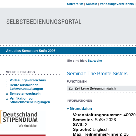
Universität
|
Kontakt
|
Vorlesungsverzeichnis
Aktuelles Semester:
SoSe 2026
Sie sind hier:
Startseite
SCHNELLEINSTIEG
Seminar: The Brontë Sisters
Vorlesungsverzeichnis
FUNKTIONEN
Heute ausfallende
Zur Zeit keine Belegung möglich
Lehrveranstaltungen
Semester wechseln
Verifikation von
INFORMATIONEN
Studienbescheinigungen
Grunddaten
Veranstaltungsnummer:
40020
Semester:
SoSe 2026
SWS:
2
Sprache:
Englisch
Max. Teilnehmer/-innen:
25