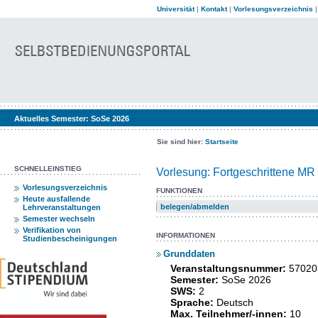
Universität
|
Kontakt
|
Vorlesungsverzeichnis
Aktuelles Semester:
SoSe 2026
Sie sind hier:
Startseite
SCHNELLEINSTIEG
Vorlesung: Fortgeschrittene M
Vorlesungsverzeichnis
FUNKTIONEN
Heute ausfallende
belegen/abmelden
Lehrveranstaltungen
Semester wechseln
Verifikation von
INFORMATIONEN
Studienbescheinigungen
Grunddaten
Veranstaltungsnummer:
57020
Semester:
SoSe 2026
SWS:
2
Sprache:
Deutsch
Max. Teilnehmer/-innen:
10