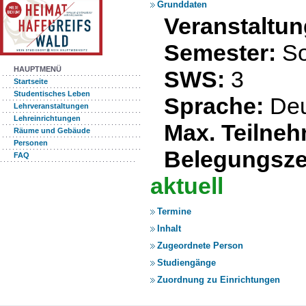
Grunddaten
Veranstalt
Semester:
S
HAUPTMENÜ
SWS:
3
Startseite
Studentisches Leben
Sprache:
De
Lehrveranstaltungen
Lehreinrichtungen
Max. Teilneh
Räume und Gebäude
Personen
Belegungsze
FAQ
aktuell
Termine
Inhalt
Zugeordnete Person
Studiengänge
Zuordnung zu Einrichtungen