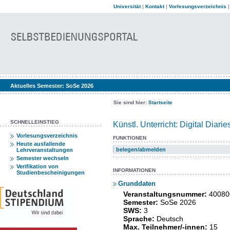
Universität
|
Kontakt
|
Vorlesungsverzeichnis
Aktuelles Semester:
SoSe 2026
Sie sind hier:
Startseite
SCHNELLEINSTIEG
Künstl. Unterricht: Digital Diarie
Vorlesungsverzeichnis
FUNKTIONEN
Heute ausfallende
belegen/abmelden
Lehrveranstaltungen
Semester wechseln
Verifikation von
INFORMATIONEN
Studienbescheinigungen
Grunddaten
Veranstaltungsnummer:
40080
Semester:
SoSe 2026
SWS:
3
Sprache:
Deutsch
Max. Teilnehmer/-innen:
15