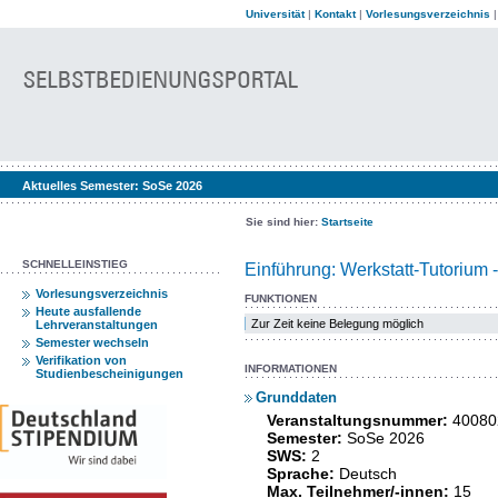
Universität
|
Kontakt
|
Vorlesungsverzeichnis
Aktuelles Semester:
SoSe 2026
Sie sind hier:
Startseite
SCHNELLEINSTIEG
Einführung: Werkstatt-Tutorium 
Vorlesungsverzeichnis
FUNKTIONEN
Heute ausfallende
Zur Zeit keine Belegung möglich
Lehrveranstaltungen
Semester wechseln
Verifikation von
INFORMATIONEN
Studienbescheinigungen
Grunddaten
Veranstaltungsnummer:
40080
Semester:
SoSe 2026
SWS:
2
Sprache:
Deutsch
Max. Teilnehmer/-innen:
15