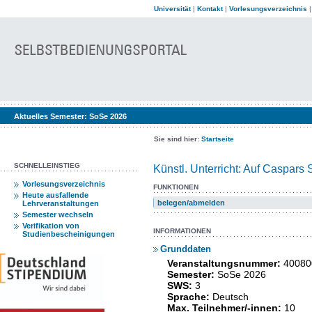
Universität
|
Kontakt
|
Vorlesungsverzeichnis
Aktuelles Semester:
SoSe 2026
Sie sind hier:
Startseite
SCHNELLEINSTIEG
Künstl. Unterricht: Auf Caspars
Vorlesungsverzeichnis
FUNKTIONEN
Heute ausfallende
belegen/abmelden
Lehrveranstaltungen
Semester wechseln
Verifikation von
INFORMATIONEN
Studienbescheinigungen
Grunddaten
Veranstaltungsnummer:
40080
Semester:
SoSe 2026
SWS:
3
Sprache:
Deutsch
Max. Teilnehmer/-innen:
10