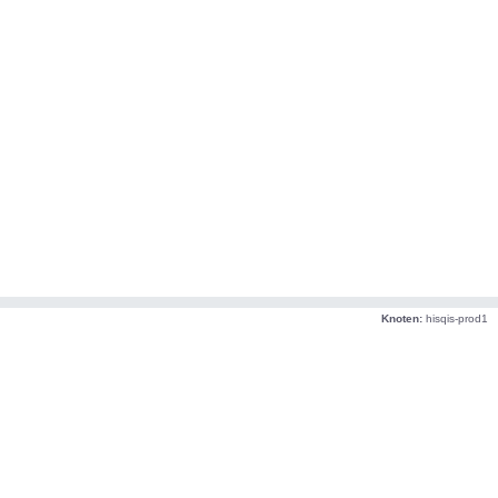
Knoten:
hisqis-prod1