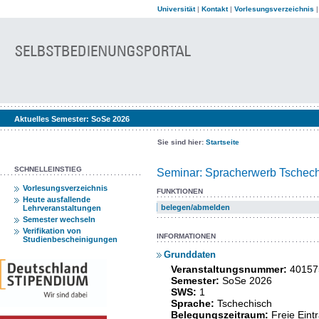
Universität
|
Kontakt
|
Vorlesungsverzeichnis
Aktuelles Semester:
SoSe 2026
Sie sind hier:
Startseite
SCHNELLEINSTIEG
Seminar: Spracherwerb Tschechi
Vorlesungsverzeichnis
FUNKTIONEN
Heute ausfallende
belegen/abmelden
Lehrveranstaltungen
Semester wechseln
Verifikation von
INFORMATIONEN
Studienbescheinigungen
Grunddaten
Veranstaltungsnummer:
40157
Semester:
SoSe 2026
SWS:
1
Sprache:
Tschechisch
Belegungszeitraum:
Freie Ein