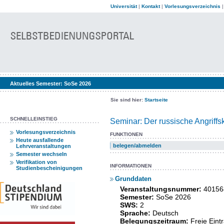
Universität
|
Kontakt
|
Vorlesungsverzeichnis
Aktuelles Semester:
SoSe 2026
Sie sind hier:
Startseite
SCHNELLEINSTIEG
Seminar: Der russische Angriffsk
Vorlesungsverzeichnis
FUNKTIONEN
Heute ausfallende
belegen/abmelden
Lehrveranstaltungen
Semester wechseln
Verifikation von
INFORMATIONEN
Studienbescheinigungen
Grunddaten
Veranstaltungsnummer:
40156
Semester:
SoSe 2026
SWS:
2
Sprache:
Deutsch
Belegungszeitraum:
Freie Ein